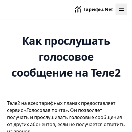
Одинцово
Тарифы.Net
Омск
Орел
Как прослушать
Оренбург
Орехово-Зуево
голосовое
Павловский Посад
Пенза
сообщение на Теле2
Пермь
Псков
Раменское
Теле2 на всех тарифных планах предоставляет
Реутов
сервис «Голосовая почта». Он позволяет
Ростов
получать и прослушивать голосовые сообщения
от других абонентов, если не получается ответить
Рязань
на звонок.