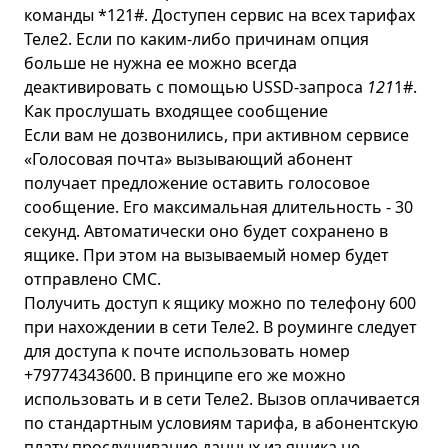
команды *121#. Доступен сервис на всех тарифах
Тюмень
Теле2. Если по каким-либо причинам опция
Ульяновск
больше не нужна ее можно всегда
деактивировать с помощью USSD-запроса
121
1#.
Уфа
Как прослушать входящее сообщение
Хабаровск
Если вам не дозвонились, при активном сервисе
«Голосовая почта» вызывающий абонент
Ханты-Мансийск
получает предложение оставить голосовое
Чебоксары
сообщение. Его максимальная длительность - 30
Челябинск
секунд. Автоматически оно будет сохранено в
ящике. При этом на вызываемый номер будет
Ярославль
отправлено СМС.
Получить доступ к ящику можно по телефону 600
при нахождении в сети Теле2. В роуминге следует
для доступа к почте использовать номер
+79774343600. В принципе его же можно
использовать и в сети Теле2. Вызов оплачивается
по стандартным условиям тарифа, в абонентскую
плату прослушивание данных из ящика не