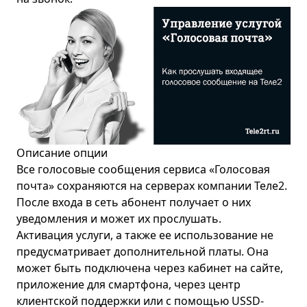
Салехард
Самара
Санкт-Петербург
Саранск
Саратов
Свердловск
Сергиев Посад
Описание опции
Серпухов
Все голосовые сообщения сервиса «Голосовая
почта» сохраняются на серверах компании Теле2.
Смоленск
После входа в сеть абонент получает о них
Ставрополь
уведомления и может их прослушать.
Активация услуги, а также ее использование не
Тамбов
предусматривает дополнительной платы. Она
Тверь
может быть подключена через кабинет на сайте,
Томск
приложение для смартфона, через центр
клиентской поддержки или с помощью USSD-
Тула