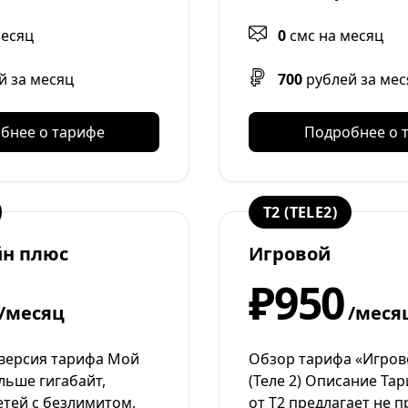
месяц
0
смс на месяц
й за месяц
700
рублей за мес
бнее о тарифе
Подробнее о 
T2 (TELE2)
йн плюс
Игровой
₽950
/месяц
/меся
версия тарифа Мой
Обзор тарифа «Игрово
льше гигабайт,
(Теле 2) Описание Та
етей с безлимитом,
от T2 предлагает не п