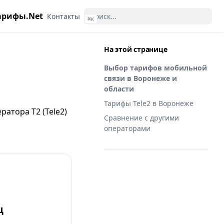
арифы.Net
Контакты
⌘
K
На этой странице
Выбор тарифов мобильной
связи в Воронеже и
области
Тарифы Tele2 в Воронеже
ратора T2 (Tele2)
Сравнение с другими
операторами
ц