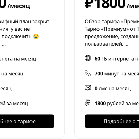
0
₽1800
/месяц
/ме
рифный план закрыт
Обзор тарифа «Прем
ия, у вас не
Тариф «Премиум» от Т
о подключить 😢
предложение, создан
а …
пользователей, …
рнета на месяц
60
ГБ интернета н
 на месяц
700
минут на мес
месяц
0
смс на месяц
ей за месяц
1800
рублей за ме
бнее о тарифе
Подробнее о 