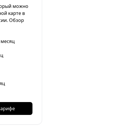
торый можно
ой карте в
сии. Обзор
 месяц
яц
яц
тарифе