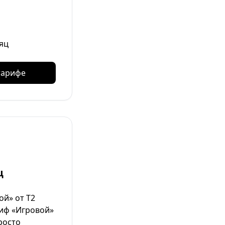
яц
тарифе
ц
й» от Т2
риф «Игровой»
росто