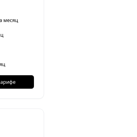
а месяц
яц
яц
тарифе