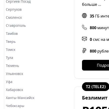
Сергиев Посад
больше …
Серпухов
35
ГБ инт
Смоленск
Ставрополь
800
минут
Тамбов
0
смс на 
Тверь
Томск
800
рубле
Тула
Подро
Тюмень
Ульяновск
Уфа
T2 (TELE2)
Хабаровск
Безлимит
Ханты-Мансийск
Чебоксары