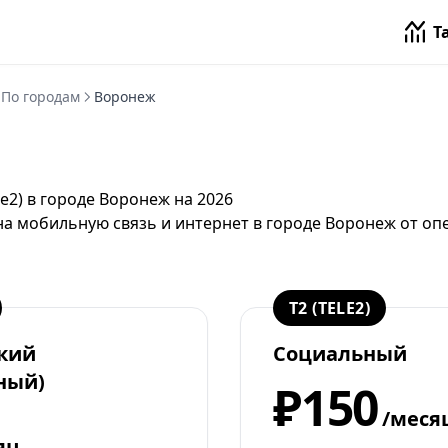
Т
По городам
Воронеж
le2) в городе Воронеж на 2026
на мобильную связь и интернет в городе Воронеж от
опе
T2 (TELE2)
кий
Социальный
ный)
₽150
/меся
яц