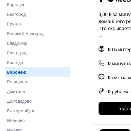
Барнаул
3,00 ₽ за мин
Белгород
домашнего ре
Брянск
что скрывает
Великий Новгород
…
Владимир
0
ГБ инте
Волгоград
Вологда
0
минут н
Воронеж
0
смс на 
Голицыно
0
рублей 
Дмитров
Домодедово
Подро
Екатеринбург
Иваново
Ижевск