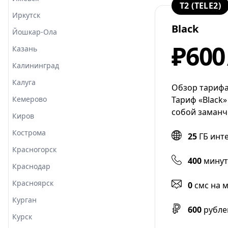
T2 (TELE2)
Иркутск
Black
Йошкар-Ола
₽600
Казань
Калининград
Калуга
Обзор тарифа
Кемерово
Тариф «Black»
собой заманч
Киров
Кострома
25
ГБ инт
Красногорск
400
минут
Краснодар
Красноярск
0
смс на 
Курган
600
рубле
Курск