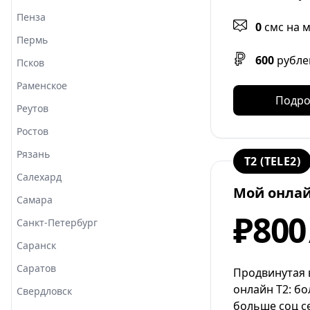
Пенза
0
смс на 
Пермь
600
рубле
Псков
Раменское
Подро
Реутов
Ростов
Рязань
T2 (TELE2)
Салехард
Мой онла
Самара
₽800
Санкт-Петербург
Саранск
Саратов
Продвинутая 
онлайн Т2: бо
Свердловск
больше соц с