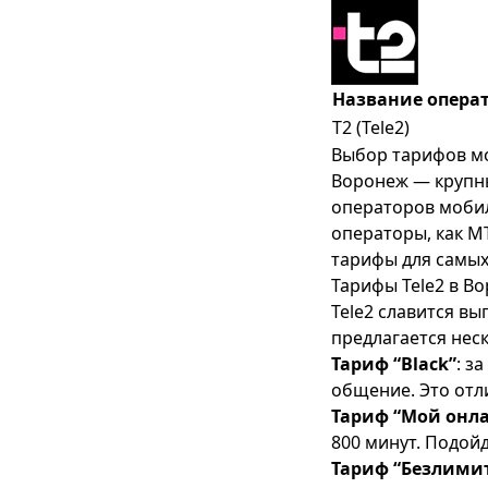
Как прослушать голосовое
сообщение на Теле2
Как с МТС перейти на Теле2
Название опера
Как узнать и изменить пин
T2 (Tele2)
(PIN) и пак (PUK) код Теле2
Выбор тарифов мо
Обслуживание временно
Воронеж — крупны
приостановлено Теле2 - что
операторов мобил
делать?
операторы, как
М
Ошибка отправки СМС 28
тарифы для самых
Теле2 - что делать?
Тарифы Tele2 в В
Tele2 славится в
Почему не работает
интернет на Теле2
предлагается нес
Тариф “Black”
: з
Телефон не видит сим-карту
общение. Это отл
Теле2 - почему и как
Тариф “Мой онл
исправить?
800 минут. Подой
ТЕМА Теле2 - что за услуга и
Тариф “Безлими
как ее отключить?