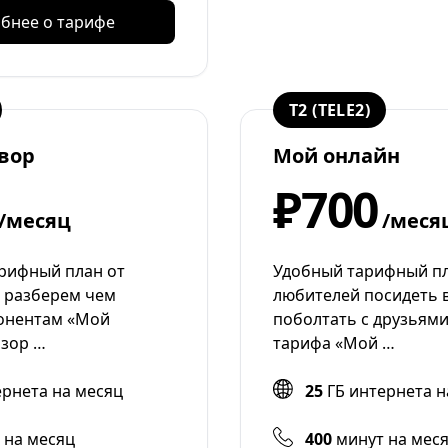
бнее о тарифе
T2 (TELE2)
вор
Мой онлайн
₽700
/месяц
/меся
рифный план от
Удобный тарифный пл
, разберем чем
любителей посидеть в
онентам «Мой
поболтать с друзьями
бзор …
тарифа «Мой …
ернета на месяц
25
ГБ интернета н
 на месяц
400
минут на мес