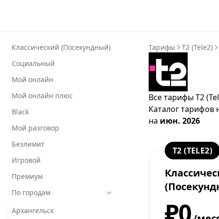
Классический (Посекундный)
Тарифы
T2 (Tele2)
Социальный
Мой онлайн
Мой онлайн плюс
Все тарифы T2 (Te
Каталог тарифов 
Black
на
июн. 2026
Мой разговор
Безлимит
T2 (TELE2)
Игровой
Классичес
Премиум
(Посекунд
По городам
₽0
Архангельск
/мес