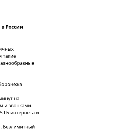
 в России
личных
я такие
 разнообразные
 Воронежа
 минут на
м и звонками.
5 ГБ интернета и
й. Безлимитный