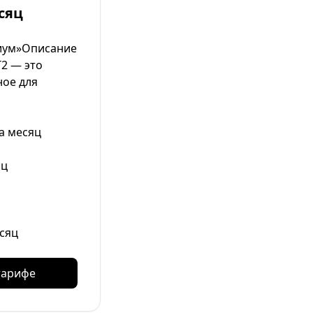
сяц
иум»Описание
2 — это
ное для
а месяц
яц
сяц
тарифе