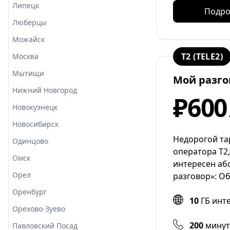
Липецк
Подро
Люберцы
Можайск
T2 (TELE2)
Москва
Мытищи
Мой разго
Нижний Новгород
₽600
Новокузнецк
Новосибирск
Недорогой та
Одинцово
оператора T2
Омск
интересен аб
Орел
разговор»: О
Оренбург
10
ГБ инт
Орехово-Зуево
200
минут
Павловский Посад