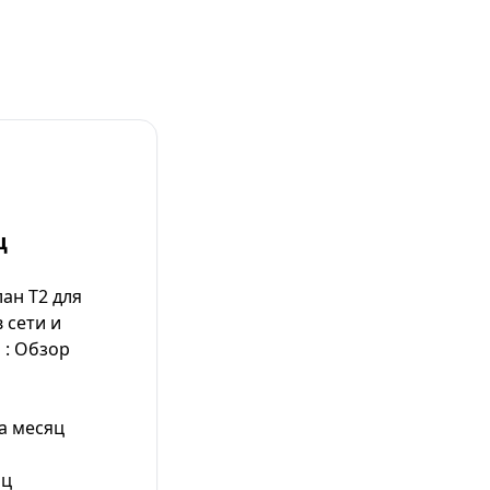
ц
ан Т2 для
 сети и
 : Обзор
а месяц
яц