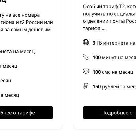
Особый тариф Т2, ко
получить по социальн
уту на все номера
отделении почты Рос
гиона и t2 России или
тарифа …
ся за самым дешевым
3
ГБ интернета на
рнета на месяц
100
минут на мес
а месяц
100
смс на месяц
месяц
150
рублей за мес
за месяц
бнее о тарифе
Подробнее о 