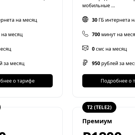
мобильные …
ернета на месяц
30
ГБ интернета н
 на месяц
700
минут на мес
месяц
0
смс на месяц
й за месяц
950
рублей за мес
бнее о тарифе
Подробнее о 
T2 (TELE2)
Премиум