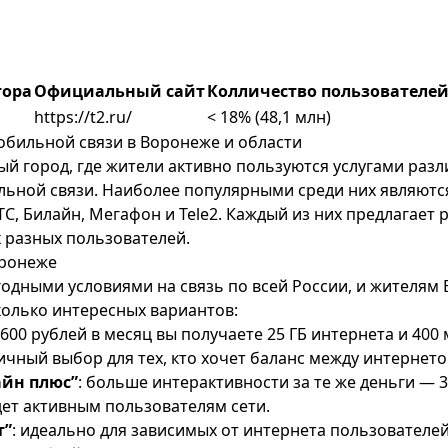
тора
Официальный сайт
Колличество пользователей
https://t2.ru/
< 18% (48,1 млн)
бильной связи в Воронеже и области
й город, где жители активно пользуются услугами раз
ьной связи. Наиболее популярными среди них являютс
ТС
,
Билайн
,
Мегафон
и Tele2. Каждый из них предлагает
 разных пользователей.
оронеже
ыгодными условиями на связь по всей России, и жителям
колько интересных вариантов:
а 600 рублей в месяц вы получаете 25 ГБ интернета и 400
ичный выбор для тех, кто хочет баланс между интернето
айн плюс”
: больше интерактивности за те же деньги — 3
дет активным пользователям сети.
т”
: идеально для зависимых от интернета пользователе