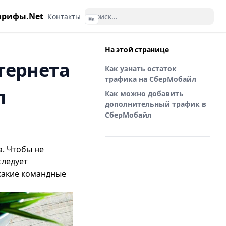
арифы.Net
Контакты
⌘
K
На этой странице
тернета
Как узнать остаток
трафика на СберМобайл
л
Как можно добавить
дополнительный трафик в
СберМобайл
. Чтобы не
следует
 какие командные