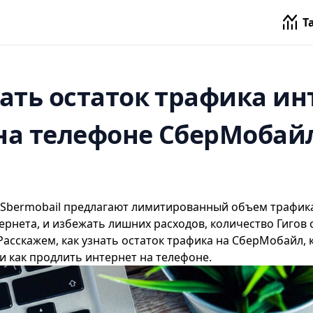
Т
нать остаток трафика ин
на телефоне СберМобай
Sbermobail предлагают лимитированный объем трафика
ернета, и избежать лишних расходов, количество Гигов 
Расскажем, как узнать остаток трафика на СберМобайл,
и как продлить интернет на телефоне.