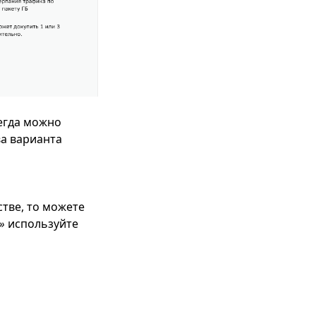
сегда можно
ва варианта
стве, то можете
»
используйте