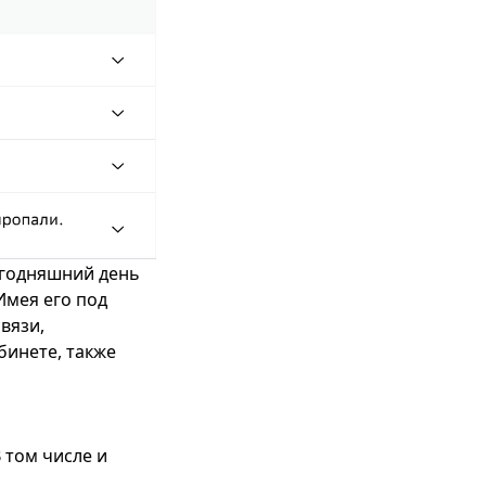
егодняшний день
Имея его под
вязи,
бинете, также
 том числе и