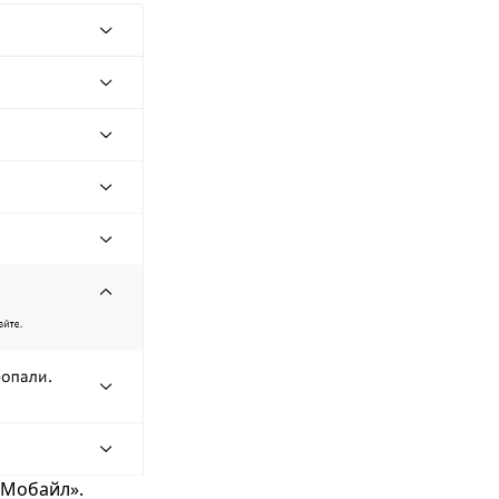
рМобайл».