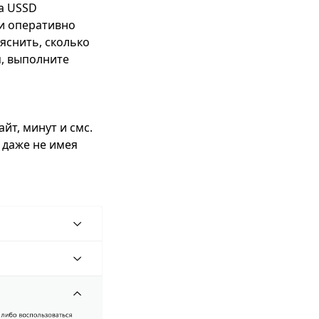
на USSD
 и оперативно
яснить, сколько
м, выполните
йт, минут и смс.
 даже не имея