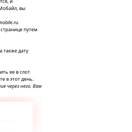
тся, и
Мобайл, вы
obile.ru
.
 странице путем
а также дату
ть ее в слот
е в этот день.
е через него. Вам