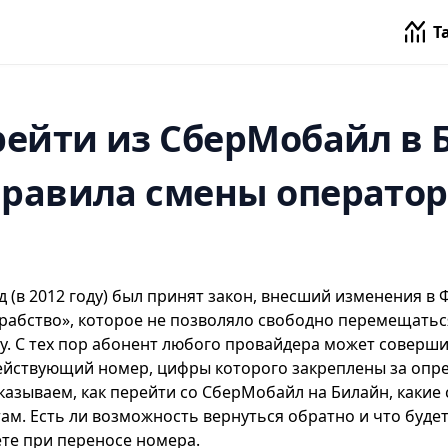
Т
рейти из СберМобайл в 
правила смены оператор
д (в 2012 году) был принят закон, внесший изменения в 
рабство», которое не позволяло свободно перемещаться
у. С тех пор абонент любого провайдера может соверши
ействующий номер, цифры которого закреплены за оп
казываем, как перейти со
СберМобайл
на Билайн, какие 
ам. Есть ли возможность вернуться обратно и что буде
ете при переносе номера.