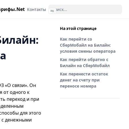
арифы.Net
Контакты
⌘
K
На этой странице
Билайн:
Как перейти со
СберМобайл на Билайн:
а
условия смены оператора
Как перейти обратно с
Билайн на СберМобайл
Как перенести остаток
денег на счету при
ФЗ «О связи». Он
переносе номера
 от одного к
ть переход и при
ределенным
способы для этого
т с денежными