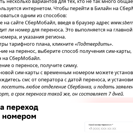
ть несколько вариантов для тех, кто не так много общае
ользуется интернетом. Чтобы перейти в Билайн на Сбер
оваться одним из способов:
е на сайте СберМобайл, введя в браузер адрес
www.sberm
дит ли номер для переноса. Это выполняется на главной
номера, и указания региона.
ры тарифного плана, кликните
«Подтвердить»
.
ние на перенос, выберите способ получения сим-карты, 
н на СберМобайл.
ние о переносе, получите симку.
новой сим-карты с временным номером можете установи
ждитесь смс от оператора с датой переноса, и установит
посетить любое отделение Сбербанка, и подать заявлени
рт, а срок переноса такой же, он составляет 7 дней.