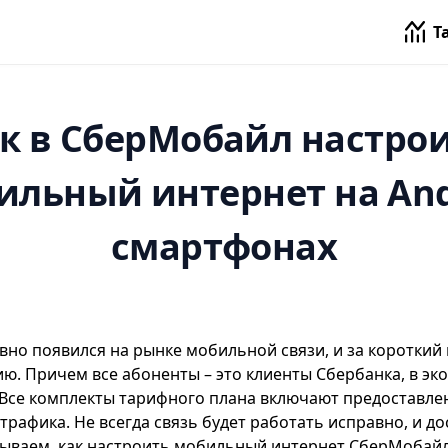
Т
к в СберМобайл настро
ильный интернет на And
смартфонах
но появился на рынке мобильной связи, и за короткий
ю. Причем все абоненты – это клиенты Сбербанка, в эк
 Все комплекты тарифного плана включают предоставле
рафика. Не всегда связь будет работать исправно, и до
зываем, как настроить мобильный интернет
СберМобай