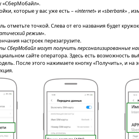
у «СберМобайл».
йки, которые у вас уже есть –
«internet»
и
«sberbank»
, из
ь отметьте точкой. Слева от его названия будет кружок
атический режим»
.
ончания настроек перезагрузите.
ты СберМобайл могут получить персонализированные на
циальном сайте оператора. Здесь есть возможность вы
одель. После этого нажимаете кнопку «Получить», и на 
кция.