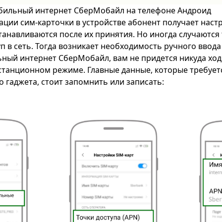
обильный интернет СберМобайл на телефоне Андроид
ации сим-карточки в устройстве абонент получает наст
танавливаются после их принятия. Но иногда случаются 
п в сеть. Тогда возникает необходимость ручного ввод
ный интернет СберМобайл, вам не придется никуда ход
станционном режиме. Главные данные, которые требуетс
о гаджета, стоит запомнить или записать: