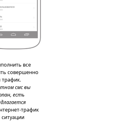
ыполнить все
ить совершенно
я трафик.
етном смс вы
рпан, есть
едлагается
интернет-трафик
й ситуации