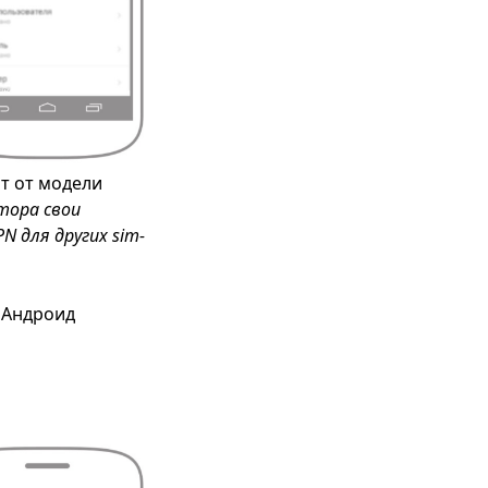
т от модели
тора свои
 для других sim-
 Андроид