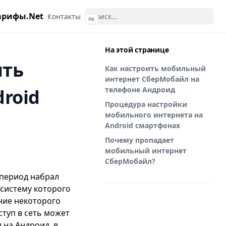
арифы.Net
Контакты
⌘
K
На этой странице
ить
Как настроить мобильный
интернет СберМобайл на
roid
телефоне Андроид
Процедура настройки
мобильного интернета на
Android смартфонах
Почему пропадает
мобильный интернет
СберМобайл?
 период набрал
осистему которого
ние некоторого
ступ в сеть может
л
на Андроид, в