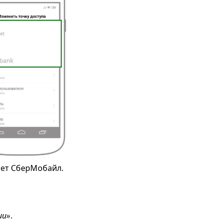
нет СберМобайл.
ии»
.