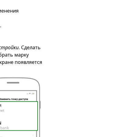
менения
.
стройки
. Сделать
брать марку
экране появляется