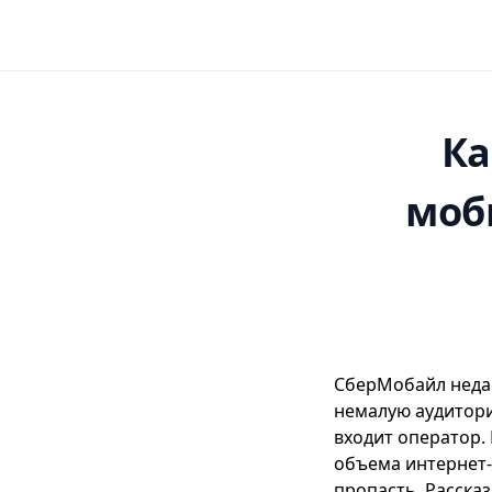
Ка
моб
СберМобайл недав
немалую аудитори
входит оператор.
объема интернет-т
пропасть. Расска