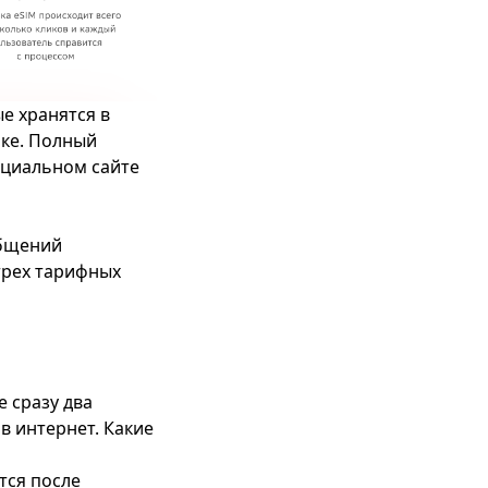
ые хранятся в
мке. Полный
ициальном сайте
общений
трех тарифных
 сразу два
в интернет. Какие
тся после