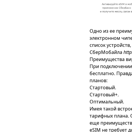
Одно из ее преиму
электронном чипе
список устройств
СберМобайла
http
Преимущества ви
При подключении
бесплатно. Правд
планов:
Стартовый.
Стартовый+.
Оптимальный.
Имея такой встро
тарифных плана. О
еще преимущества
eSIM не требует д