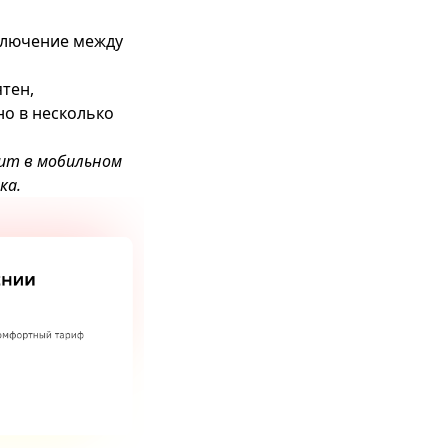
ключение между
ятен,
но в несколько
ит в мобильном
ка.