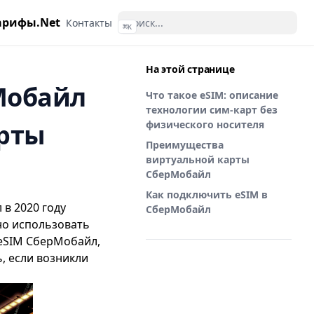
арифы.Net
Контакты
⌘
K
На этой странице
Мобайл
Что такое eSIM: описание
технологии сим-карт без
арты
физического носителя
Преимущества
виртуальной карты
СберМобайл
Как подключить eSIM в
 в 2020 году
СберМобайл
но использовать
 eSIM СберМобайл,
ь, если возникли