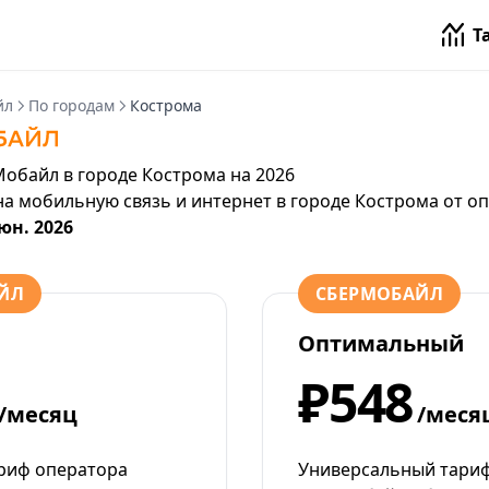
Т
йл
По городам
Кострома
обайл в городе Кострома на 2026
на мобильную связь и интернет в городе Кострома от
оп
юн. 2026
ЙЛ
СБЕРМОБАЙЛ
Оптимальный
₽548
/месяц
/меся
риф оператора
Универсальный тариф