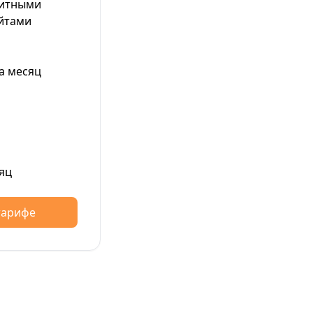
митными
айтами
а месяц
яц
тарифе