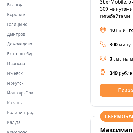
SberMobile, о
Вологда
300 минутами
Воронеж
гигабайтами 
Голицыно
10
ГБ инт
Дмитров
Домодедово
300
минут
Екатеринбург
0
смс на 
Иваново
349
рубле
Ижевск
Иркутск
Подро
Йошкар-Ола
Казань
Калининград
СБЕРМОБА
Калуга
Максимал
Кемерово