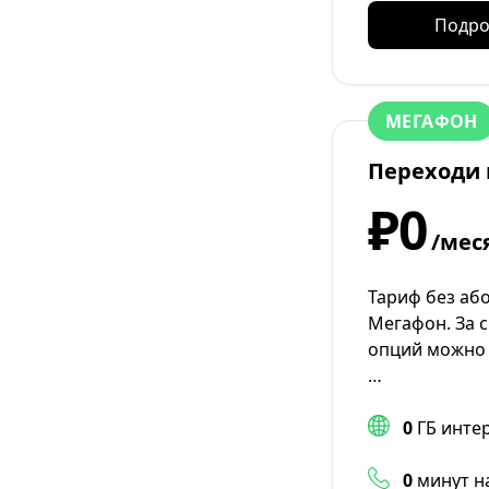
Как в СберМобайл поменять
Подро
минуты на гигабайты
Как в СберМобайл пополнить
счет бонусами СПАСИБО от
Сбербанка
МЕГАФОН
Как в СберМобайл проверить
Переходи 
наличие платных подписок
₽0
Как в СберМобайле
отключить ежемесячный
/мес
пакет услуг
Как в СберМобайле
Тариф без аб
подключить интернет на
Мегафон. За 
мобильном телефоне
опций можно 
Как в СберМобайле узнать
…
остаток минут в тарифе
0
ГБ инте
Как вернуть обещанный
платеж в СберМобайл
0
минут н