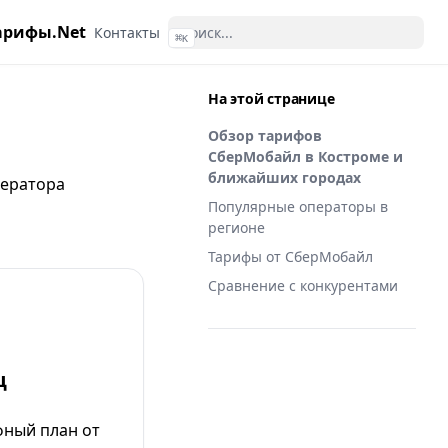
арифы.Net
Контакты
⌘
K
На этой странице
Обзор тарифов
СберМобайл в Костроме и
ближайших городах
ератора
Популярные операторы в
регионе
Тарифы от СберМобайл
Сравнение с конкурентами
ц
ный план от