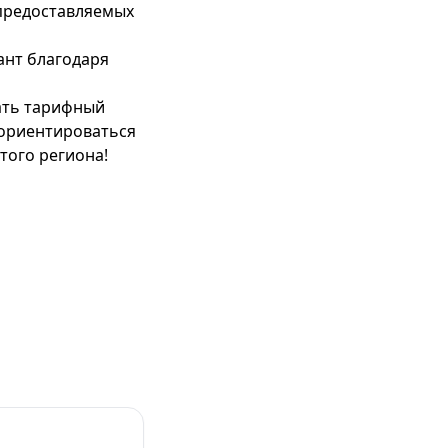
 предоставляемых
ант благодаря
ать тарифный
 ориентироваться
того региона!