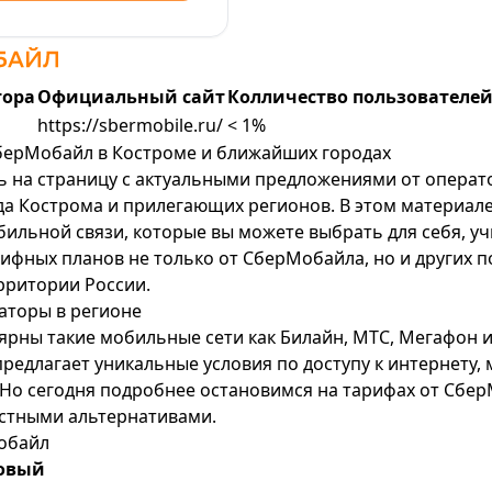
тора
Официальный сайт
Колличество пользователей
https://sbermobile.ru/
< 1%
берМобайл в Костроме и ближайших городах
 на страницу с актуальными предложениями от опера
да Кострома и прилегающих регионов. В этом материал
ильной связи, которые вы можете выбрать для себя, у
ифных планов не только от СберМобайла, но и других 
рритории России.
аторы в регионе
ярны такие мобильные сети как
Билайн
,
МТС
,
Мегафон
предлагает уникальные условия по доступу к интернету,
. Но сегодня подробнее остановимся на тарифах от Сбер
естными альтернативами.
обайл
овый