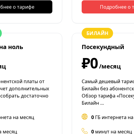
бнее о тарифе
Подробнее о 
БИЛАЙН
на ноль
Посекундный
₽0
яц
/месяц
онентской платы от
Самый дешевый тари
счет дополнительных
Билайн без абонентск
собрать достаточно
Обзор тарифа «Посек
Билайн …
рнета на месяц
0
ГБ интернета на
а месяц
0
минут на месяц