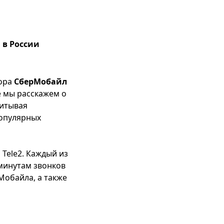
 в России
тора
СберМобайл
е мы расскажем о
читывая
популярных
и
Tele2
. Каждый из
 минутам звонков
Мобайла, а также