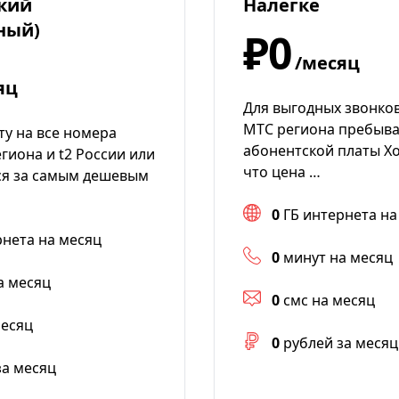
кий
Налегке
ный)
₽0
/месяц
яц
Для выгодных звонко
МТС региона пребыва
уту на все номера
абонентской платы Хо
гиона и t2 России или
что цена …
ся за самым дешевым
0
ГБ интернета на
рнета на месяц
0
минут на месяц
а месяц
0
смс на месяц
месяц
0
рублей за месяц
за месяц