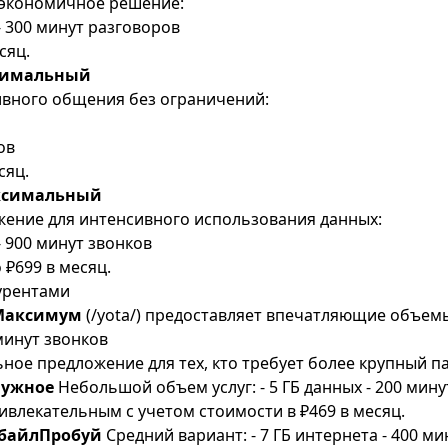
т экономичное решение:
 - 300 минут разговоров
сяц.
тимальный
ивного общения без ограничений:
ов
сяц.
ксимальный
ение для интенсивного использования данных:
- 900 минут звонков
 ₽699 в месяц.
урентами
Максимум
(/yota/) предоставляет впечатляющие объемы:
минут звонков
ьное предложение для тех, кто требует более крупный п
нужное
Небольшой объем услуг: - 5 ГБ данных - 200 мин
ивлекательным с учетом стоимости в ₽469 в месяц.
байлПробуй
Средний вариант: - 7 ГБ интернета - 400 ми