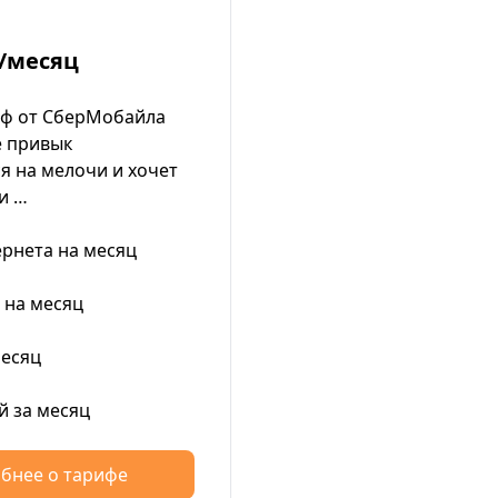
/месяц
иф от СберМобайла
не привык
я на мелочи и хочет
и …
ернета на месяц
 на месяц
месяц
й за месяц
бнее о тарифе