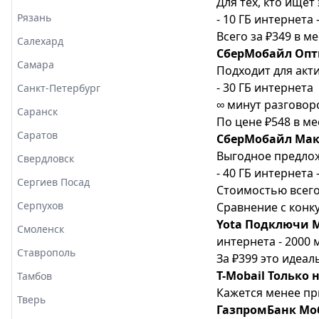
Для тех, кто ище
Рязань
- 10 ГБ интернета
Всего за ₽349 в ме
Салехард
СберМобайл Оп
Самара
Подходит для акт
- 30 ГБ интернета
Санкт-Петербург
∞ минут разговор
Саранск
По цене ₽548 в ме
Саратов
СберМобайл Ма
Выгодное предлож
Свердловск
- 40 ГБ интернета 
Сергиев Посад
Стоимостью всего
Серпухов
Сравнение с конк
Yota Подключи 
Смоленск
интернета - 2000 
Ставрополь
За ₽399 это идеал
T-Mobail Только 
Тамбов
Кажется менее пр
Тверь
ГазпромБанк Мо