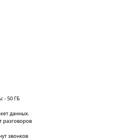
 - 50 ГБ
акет данных.
ут разговоров
нут звонков