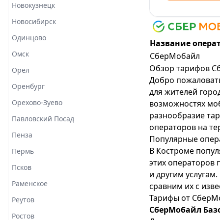
Новокузнецк
Новосибирск
Одинцово
Название опера
Омск
СберМобайл
Обзор тарифов С
Орел
Добро пожаловать
Оренбург
для жителей горо
Орехово-Зуево
возможностях моб
разнообразие тар
Павловский Посад
операторов на те
Пенза
Популярные опер
В Костроме попул
Пермь
этих операторов 
Псков
и другим услугам
Раменское
сравним их с изв
Тарифы от СберМ
Реутов
СберМобайл Баз
Ростов