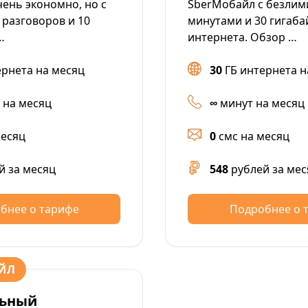
чень экономно, но с
SberМобайл с безли
 разговоров и 10
минутами и 30 гигаб
…
интернета. Обзор …
ернета на месяц
30
ГБ интернета н
 на месяц
∞
минут на месяц
месяц
0
смс на месяц
й за месяц
548
рублей за мес
бнее о тарифе
Подробнее о 
ЙЛ
ьный