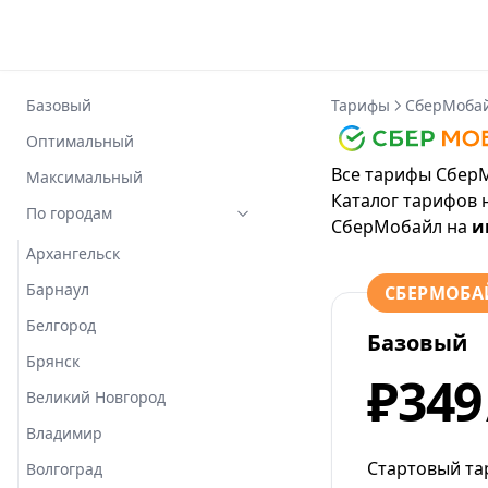
Базовый
Тарифы
СберМоба
Оптимальный
Все тарифы СберМ
Максимальный
Каталог тарифов 
По городам
СберМобайл
на
и
Архангельск
Барнаул
СБЕРМОБА
Белгород
Базовый
Брянск
₽349
Великий Новгород
Владимир
Стартовый та
Волгоград