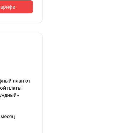
тарифе
фный план от
ой платы:
ундный»
 месяц