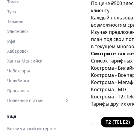
Томск
По цене ₽500 зде
клиенту.
Тула
Каждый пользоват
Тюмень
возможностям
ср
Ульяновск
Изучая предложе
план под свои по
Уфа
в текущем многоо
Хабаровск
Смотрите так же
Список тарифных 
Ханты-Мансийск
Кострома - Билай
Чебоксары
Кострома - Все т
Челябинск
Кострома - Мегаф
Кострома - МТС
Ярославль
Кострома - T2 (Tel
Полезные статьи
Тарифы других оп
Все способы пополнить счет
Еще
СберМобайл с телефона и на
T2 (TELE2)
сайте оператора
Безлимитный интернет
Где поменять сим-карту