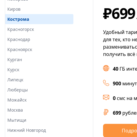
₽699
Киров
Кострома
Красногорск
Удобный тар
для тех, кто 
Краснодар
размениватьс
Красноярск
получить всё 
Курган
40
ГБ инт
Курск
Липецк
900
минут
Люберцы
0
смс на 
Можайск
Москва
699
рубле
Мытищи
Нижний Новгород
Подро