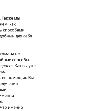
. Также мы
жем, как
ь способами.
добный для себя
команд не
обные способы.
тернет.
Как вы уже
ема
 с ее помощью Вы
олучения
ами,
 именно
е.
 Что именно