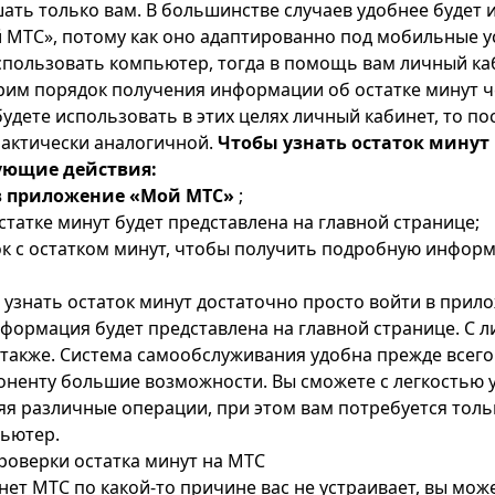
ать только вам. В большинстве случаев удобнее будет 
МТС», потому как оно адаптированно под мобильные ус
спользовать компьютер, тогда в помощь вам личный каб
рим порядок получения информации об остатке минут 
будете использовать в этих целях личный кабинет, то п
рактически аналогичной.
Чтобы узнать остаток минут
ующие действия:
в приложение «Мой МТС»
;
татке минут будет представлена на главной странице;
к с остатком минут, чтобы получить подробную информ
ы узнать остаток минут достаточно просто войти в при
формация будет представлена на главной странице. С 
 также. Система самообслуживания удобна прежде всего 
оненту большие возможности. Вы сможете с легкостью 
я различные операции, при этом вам потребуется толь
ьютер.
роверки остатка минут на МТС
нет МТС по какой-то причине вас не устраивает, вы мож