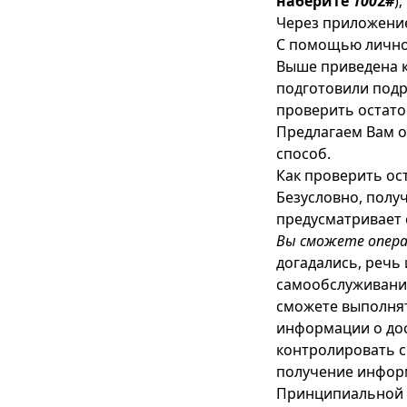
наберите
100
2#
);
Через приложени
С помощью лично
Выше приведена к
подготовили подр
проверить остато
Предлагаем Вам о
способ.
Как проверить ос
Безусловно, полу
предусматривает 
Вы сможете опера
догадались, речь
самообслуживания
сможете выполня
информации о дос
контролировать с
получение информ
Принципиальной 