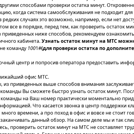
другими способами проверки остатка минут. Откровенн
ацию, когда система самообслуживания не подходит для
 в редких случаях это возможно, например, если нет дост
том все в порядке, перед тем, как проверить остаток ми
з приведенных ниже способов, рекомендуем ознакомить
ичного кабинета.
Узнать остаток минут на МТС можн
оне команду
100
1#
(для проверки остатка по дополни
вочный центр и попросив оператора предоставить инф
лижайший офис МТС.
, из приведенных выше способов внимания заслуживает
оманды Вы сможете быстро узнать остаток минут. Пос
команды на Ваш номер практически моментально прид
формацией. Что касается звонка в центр поддержки кли
много времени, а про поход в офис и вовсе не стоит го
 заканчивать данный обзор. На самом деле мы и так сл
тесь, проверить остаток минут на МТС не составляет труд