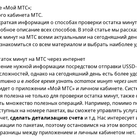
е «Мой МТС»;
го кабинета МТС.
раткая информация о способах проверки остатка минут
обное описание всех способов. В этой статье мы расска
к минут на МТС всеми актуальными на сегодняшний ден
знакомиться со всем материалом и выбрать наиболее у
таток минут на МТС через интернет
чение нужной информации посредством отправки USSD-
сложностей, однако на сегодняшний день есть более уд
тивно и в любое время узнать остаток минут через ин
 идет о приложении «Мой МТС» и личном кабинете. Сист
 полезна не только для проверки остатка минут, также
ть множество полезных операций. Например, помимо п
тупных на номере пакетах, вы сможете управлять услуг
чет,
сделать детализацию счета
и т.д. Нас интересует
ации по пакетам, поэтому остановимся на этом вопрос
разницы между приложением и личным кабинетом нет.