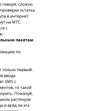
о говоря, сложно
 проверки остатка
упа в интернет.
нут на МТС
ся с
о:
тельным пакетам
ормацию по
 только первый.
ле ввода
ёт SMS с
ентов, то такой
ворить. Пожалуй,
ишком растянули
а и вряд ли эта