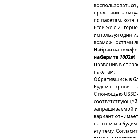
воспользоваться 
представить ситу
по пакетам, хотя,
Если же с интерне
используя один и
возможностями л
Набрав на телеф
наберите
100
2#
);
Позвонив в спра
пакетам;
Обратившись в б
Будем откровенны
С помощью USSD-к
соответствующей 
запрашиваемой ин
вариант отнимает 
на этом мы будем
эту тему. Согласи