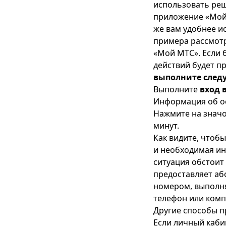
использовать реш
приложение «Мой 
же вам удобнее и
примера рассмот
«Мой МТС». Если 
действий будет п
выполните след
Выполните
вход 
Информация об ос
Нажмите на значо
минут.
Как видите, чтоб
и необходимая ин
ситуация обстоит
предоставляет аб
номером, выполня
телефон или комп
Другие способы п
Если личный каби