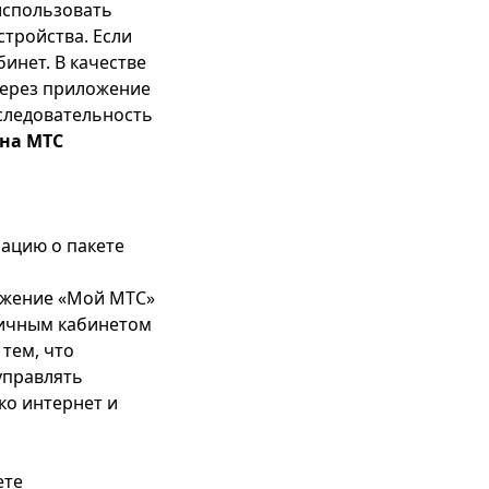
использовать
тройства. Если
инет. В качестве
через приложение
оследовательность
 на МТС
ацию о пакете
ложение «Мой МТС»
личным кабинетом
тем, что
управлять
ко интернет и
ете