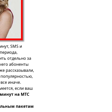
нут, SMS и
 периода,
ить отдельно за
 чего абоненты
же рассказывали,
я популярностью,
все иначе.
меется, если ваш
 минут на МТС
тельным пакетам