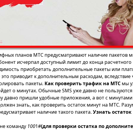
ифных планов
МТС
предусматривают наличие пакетов ми
абонент исчерпал доступный лимит до конца расчетного
димость приобретать дополнительные пакеты или плат
се это приводит к дополнительным расходам, вследствие
олировать пакеты.
Как проверить трафик на МТС
мы у
ойдет о минутах. Обычные SMS уже давно не пользуютс
ну давно пришли удобные приложения, а вот с минутами 
олжен знать, как проверить остаток минут на МТС. Разу
едусматривает наличие такого пакета.
Узнать остаток
оне команду
100
1#
(для проверки остатка по дополни