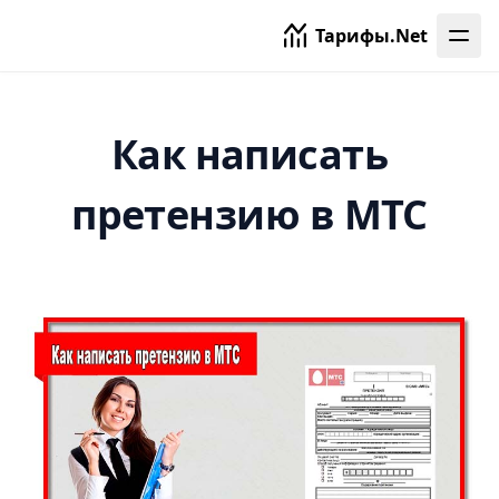
Нижний Новгород
Тарифы.Net
Новокузнецк
Новосибирск
Одинцово
Как написать
Омск
Орел
претензию в МТС
Оренбург
Орехово-Зуево
Павловский Посад
Пенза
Пермь
Псков
Раменское
Реутов