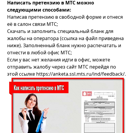
Тверь
Написать претензию в МТС можно
следующими способами:
Томск
Написав претензию в свободной форме и отнеся
Тула
её в салон связи МТС;
Тюмень
Скачать и заполнить специальный бланк для
жалобы на оператора (ссылка на файл приведена
Ульяновск
ниже). Заполненный бланк нужно распечатать и
Уфа
отнести в любой офис МТС;
Хабаровск
Если у вас нет желания идти в офис, можете
отправить жалобу через сайт МТС перейдя по
Ханты-Мансийск
этой ссылке
https://anketa.ssl.mts.ru/ind/feedback/
.
Чебоксары
Челябинск
Ярославль