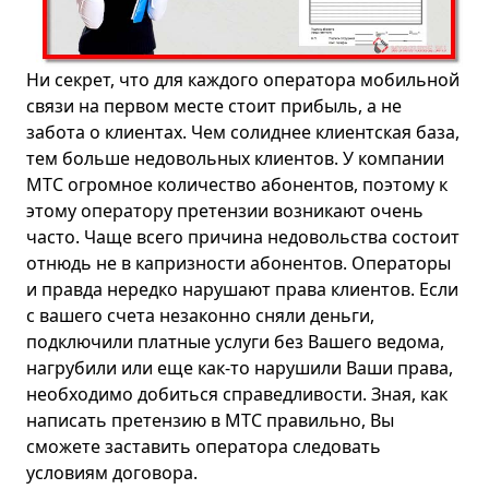
Ростов
Рязань
Ни секрет, что для каждого оператора мобильной
Салехард
связи на первом месте стоит прибыль, а не
Самара
забота о клиентах. Чем солиднее клиентская база,
тем больше недовольных клиентов. У компании
Санкт-Петербург
МТС
огромное количество абонентов, поэтому к
Саранск
этому оператору претензии возникают очень
часто. Чаще всего причина недовольства состоит
Саратов
отнюдь не в капризности абонентов. Операторы
Свердловск
и правда нередко нарушают права клиентов. Если
Сергиев Посад
с вашего счета незаконно сняли деньги,
подключили платные услуги без Вашего ведома,
Серпухов
нагрубили или еще как-то нарушили Ваши права,
Смоленск
необходимо добиться справедливости. Зная, как
Ставрополь
написать претензию в МТС правильно, Вы
сможете заставить оператора следовать
Тамбов
условиям договора.