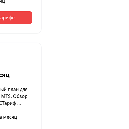
яц
тарифе
сяц
ый план для
 MTS. Обзор
ТСТариф …
а месяц