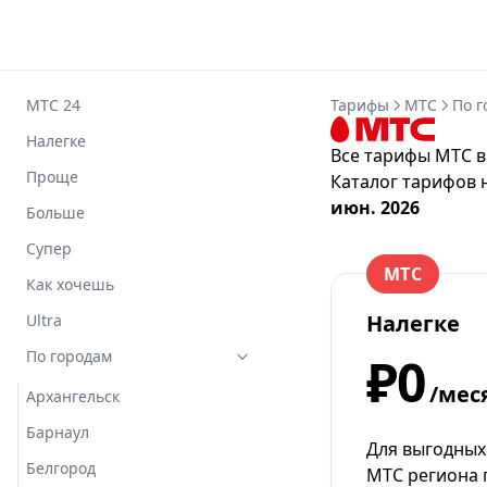
МТС 24
Тарифы
МТС
По г
Налегке
Все тарифы МТС в
Проще
Каталог тарифов 
июн. 2026
Больше
Супер
МТС
Как хочешь
Налегке
Ultra
По городам
₽0
/мес
Архангельск
Барнаул
Для выгодных
Белгород
МТС региона 