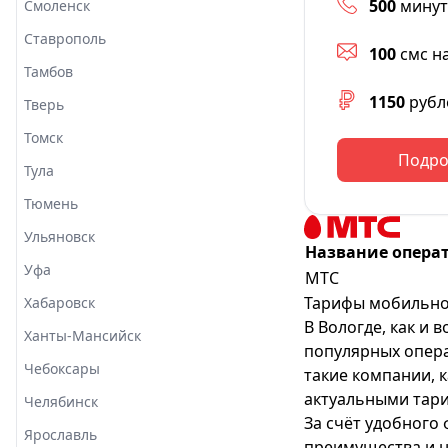
500
минут
Смоленск
Ставрополь
100
смс н
Тамбов
1150
рубл
Тверь
Томск
Подро
Тула
Тюмень
Ульяновск
Название опера
Уфа
МТС
Тарифы мобильной
Хабаровск
В Вологде, как и 
Ханты-Мансийск
популярных опера
Чебоксары
такие компании, 
актуальными тари
Челябинск
За счёт удобного
Ярославль
преимущества и н