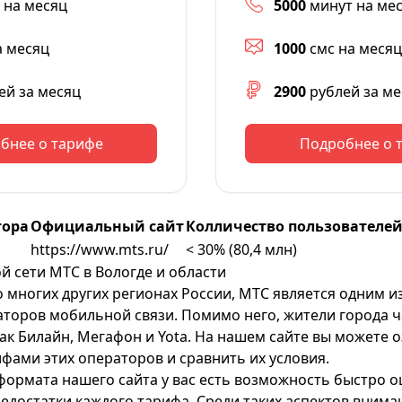
 на месяц
5000
минут на ме
а месяц
1000
смс на месяц
ей за месяц
2900
рублей за ме
бнее о тарифе
Подробнее о 
тора
Официальный сайт
Колличество пользователей
https://www.mts.ru/
< 30% (80,4 млн)
 сети МТС в Вологде и области
во многих других регионах России, МТС является одним и
торов мобильной связи. Помимо него, жители города 
как Билайн, Мегафон и Yota. На нашем сайте вы можете 
фами этих операторов и сравнить их условия.
 формата нашего сайта у вас есть возможность быстро о
едостатки каждого тарифа. Среди таких аспектов внима