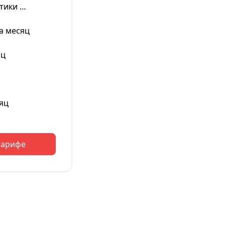
тики …
а месяц
яц
яц
тарифе