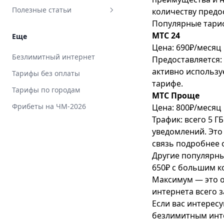
Полезные статьи
количеству предо
Популярные тари
«Единый интерн­ет» МТС:
МТС 24
Еще
подробное описание сервиса
Цена: 690₽/месяц
Безлимитный интернет МТС
Безлимитный интернет
Предоставляется: 
без ограничений по скорости
активно использу
Тарифы без оплаты
и трафику
тарифе
.
Тарифы по городам
Вывод денег с МТС на карту
МТС Проще
Фрибеты на ЧМ-2026
Цена: 800₽/месяц
Детализация звонков МТС
Трафик: всего 5 Г
Как активировать СИМ-карту
уведомлений. Это
МТС
связь
подробнее 
Как вернуть ошибочный
Другие популярны
платёж МТС
650₽ с большим к
Как взять деньги в долг на
Максимум
— это 
МТС
интернета всего з
Если вас интерес
Как заблокировать СИМ-
безлимитным инт
карту МТС