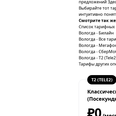
предложений
Зде
Как написать претензию в
Выбирайте тот та
МТС
интуитивно понят
Как настроить спутниковое
Смотрите так же
ТВ МТС
Список тарифных 
Как определить
Вологда - Билайн
местонахождение абонента
Вологда - Все та
МТС
Вологда - Мегафо
Вологда - СберМо
Как определить скрытый
номер на МТС
Вологда - T2 (Tele2
Тарифы других оп
Как отключить гудок на МТС
Как отключить платные
услуги МТС
T2 (TELE2)
Как отключить подписки на
Классичес
МТС
(Посекунд
Как перевести деньги с МТС
₽0
на МТС
/мес
Как перейти в МТС с