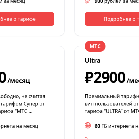
й за месяц
900
рублей за мес
бнее о тарифе
Подробнее о 
МТС
Ultra
0
₽2900
/месяц
/ме
ободно, не считая
Премиальный тарифн
 тарифом Супер от
вип пользователей от
арифа “МТС …
тарифа “ULTRA” от М
ернета на месяц
60
ГБ интернета н