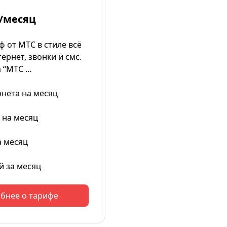
/месяц
 от МТС в стиле всё
ернет, звонки и смс.
 “МТС …
рнета на месяц
 на месяц
а месяц
й за месяц
бнее о тарифе