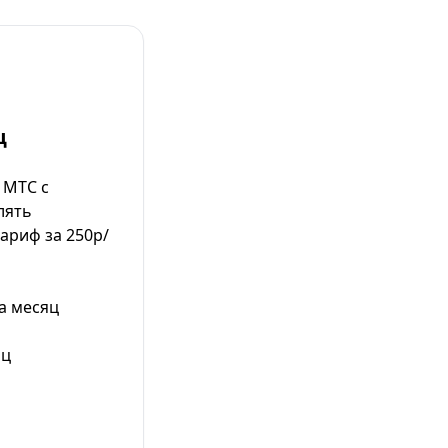
ц
 МТС с
лять
тариф за 250р/
а месяц
яц