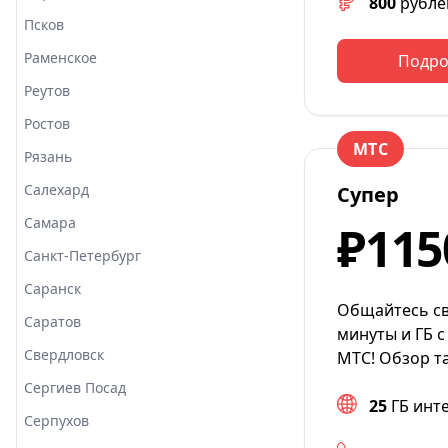
800
рубле
Псков
Раменское
Подро
Реутов
Ростов
МТС
Рязань
Салехард
Супер
Самара
₽115
Санкт-Петербург
Саранск
Общайтесь св
Саратов
минуты и ГБ с
Свердловск
МТС! Обзор т
Сергиев Посад
25
ГБ инт
Серпухов