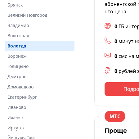
абонентской 
Брянск
что цена …
Великий Новгород
Владимир
0
ГБ инте
Волгоград
0
минут н
Вологда
0
смс на 
Воронеж
Голицыно
0
рублей 
Дмитров
Домодедово
Подро
Екатеринбург
Иваново
МТС
Ижевск
Иркутск
Проще
Йошкар-Ола