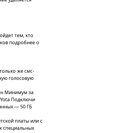
ойдет тем, кто
нков
подробнее о
только же смс-
нную голосовую
он Минимум
за
Yota Подключи
анных — 50 ГБ
тской платы или с
х специальных