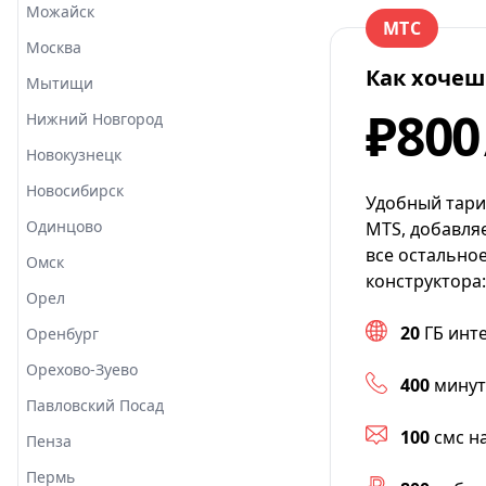
Можайск
МТС
Москва
Как хочеш
Мытищи
₽800
Нижний Новгород
Новокузнецк
Новосибирск
Удобный тари
Одинцово
MTS, добавля
все остально
Омск
конструктора:
Орел
20
ГБ инт
Оренбург
Орехово-Зуево
400
минут
Павловский Посад
100
смс н
Пенза
Пермь