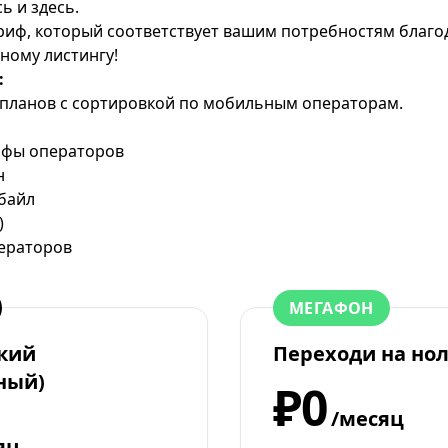
сь
и
здесь
.
риф, который соответствует вашим потребностям благ
ному листингу!
:
планов с сортировкой по мобильным операторам.
рифы операторов
н
байл
)
ераторов
МЕГАФОН
кий
Переходи на но
ный)
₽0
/месяц
яц