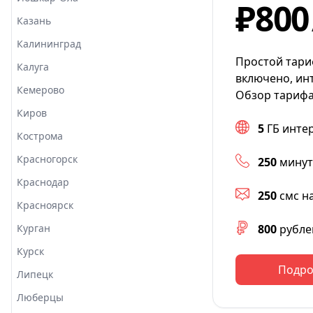
₽800
Казань
Калининград
Простой тариф
Калуга
включено, инт
Кемерово
Обзор тарифа
Киров
5
ГБ инте
Кострома
Красногорск
250
минут
Краснодар
250
смс н
Красноярск
Курган
800
рубле
Курск
Подро
Липецк
Люберцы