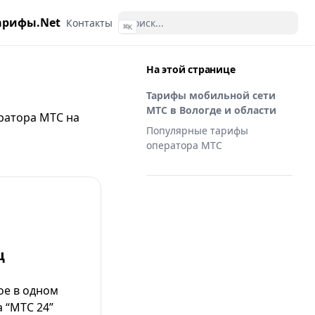
арифы.Net
Контакты
⌘
K
На этой странице
Тарифы мобильной сети
МТС в Вологде и области
ратора МТС
на
Популярные тарифы
оператора МТС
ц
ое в одном
 “МТС 24”