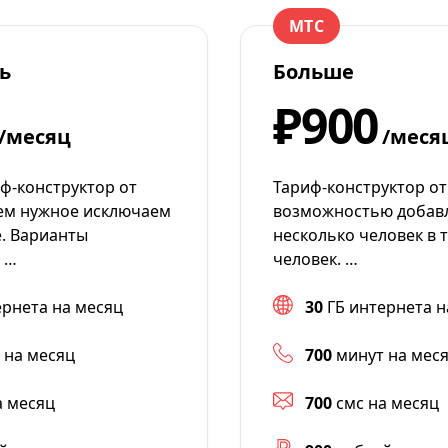
МТС
ь
Больше
₽900
/месяц
/меся
ф-конструктор от
Тариф-конструктор от
ем нужное исключаем
возможностью добав
е. Варианты
несколько человек в 
 …
человек. …
ернета на месяц
30
ГБ интернета н
 на месяц
700
минут на мес
а месяц
700
смс на месяц