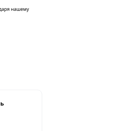
одаря нашему
ль