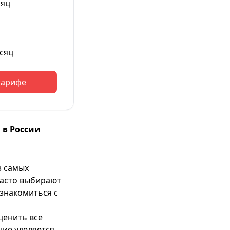
сяц
сяц
тарифе
 в России
з самых
часто выбирают
ознакомиться с
ценить все
ние уделяется