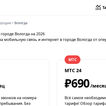
Т
ородам
Вологда
 городе Вологда на 2026
на мобильную связь и интернет в городе Вологда от
опе
МТС
МТС 24
₽690
яц
/меся
 звонков на номера
Всё самое необходим
пребывания. Без
тарифе! Обзор тарифа