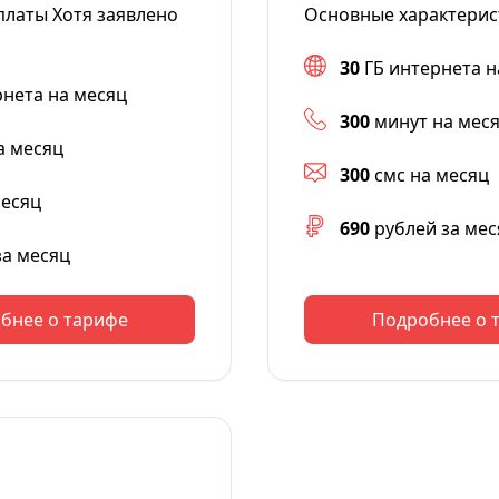
платы Хотя заявлено
Основные характерис
30
ГБ интернета н
рнета на месяц
300
минут на мес
а месяц
300
смс на месяц
месяц
690
рублей за мес
за месяц
бнее о тарифе
Подробнее о 