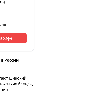
сяц
сяц
тарифе
 в России
агают широкий
ны такие бренды,
авить