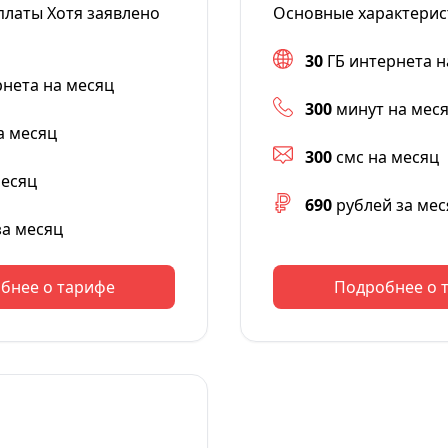
платы Хотя заявлено
Основные характерис
30
ГБ интернета н
рнета на месяц
300
минут на мес
а месяц
300
смс на месяц
месяц
690
рублей за мес
за месяц
бнее о тарифе
Подробнее о 