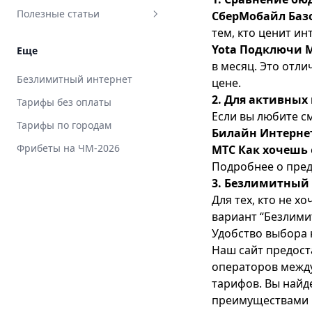
Полезные статьи
СберМобайл Баз
тем, кто ценит ин
«Единый интерн­ет» МТС:
Yota Подключи 
Еще
подробное описание сервиса
в месяц. Это отл
Безлимитный интернет МТС
Безлимитный интернет
цене.
без ограничений по скорости
2. Для активных
Тарифы без оплаты
и трафику
Если вы любите с
Тарифы по городам
Вывод денег с МТС на карту
Билайн Интернет
Фрибеты на ЧМ-2026
МТС Как хочешь
Детализация звонков МТС
Подробнее о пре
Как активировать СИМ-карту
3. Безлимитный 
МТС
Для тех, кто не х
Как вернуть ошибочный
вариант “Безлими
платёж МТС
Удобство выбора 
Как взять деньги в долг на
Наш сайт предост
МТС
операторов между
тарифов. Вы найд
Как заблокировать СИМ-
преимуществами 
карту МТС