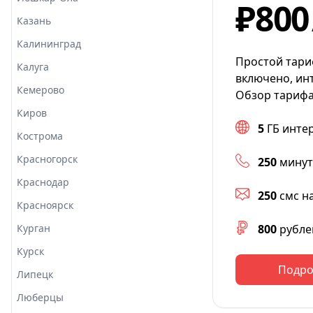
₽800
Казань
Калининград
Простой тариф
Калуга
включено, инт
Кемерово
Обзор тарифа
Киров
5
ГБ инте
Кострома
Красногорск
250
минут
Краснодар
250
смс н
Красноярск
Курган
800
рубле
Курск
Подро
Липецк
Люберцы