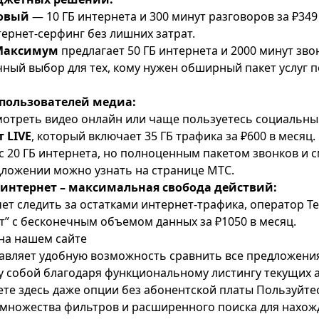
овый
— 10 ГБ интернета и 300 минут разговоров за ₽349
тернет-серфинг без лишних затрат.
Максимум
предлагает 50 ГБ интернета и 2000 минут звон
ичный выбор для тех, кому нужен обширный пакет услуг 
 пользователей медиа:
мотреть видео онлайн или чаще пользуетесь социальны
 LIVE
, который включает 35 ГБ трафика за ₽600 в месяц.
с 20 ГБ интернета, но полноценным пакетом звонков и см
дложении можно узнать на странице
МТС
.
интернет – максимальная свобода действий:
очет следить за остатками интернет-трафика, оператор
Т
т”
с бесконечным объемом данных за ₽1050 в месяц.
на нашем сайте
авляет удобную возможность сравнить все предложени
 собой благодаря функциональному листингу текущих 
ете здесь даже опции без абонентской платы Пользуйте
множества фильтров и расширенного поиска для нахож