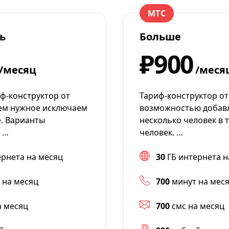
МТС
ь
Больше
₽900
/месяц
/меся
ф-конструктор от
Тариф-конструктор от
ем нужное исключаем
возможностью добав
е. Варианты
несколько человек в 
 …
человек. …
ернета на месяц
30
ГБ интернета н
 на месяц
700
минут на мес
а месяц
700
смс на месяц