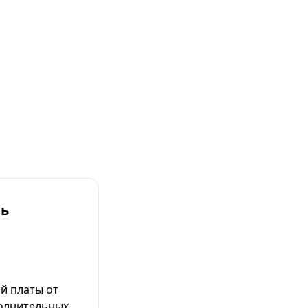
ль
й платы от
полнительных