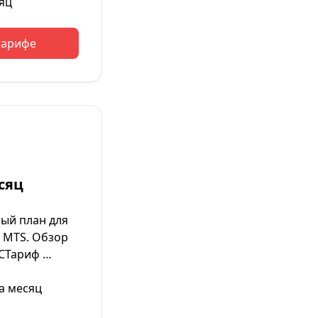
яц
тарифе
сяц
ый план для
 MTS. Обзор
ТСТариф …
а месяц