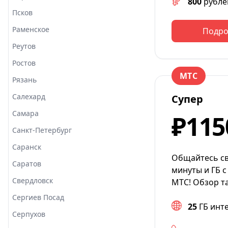
800
рубле
Псков
Раменское
Подро
Реутов
Ростов
МТС
Рязань
Салехард
Супер
Самара
₽115
Санкт-Петербург
Саранск
Общайтесь св
Саратов
минуты и ГБ с
Свердловск
МТС! Обзор т
Сергиев Посад
25
ГБ инт
Серпухов