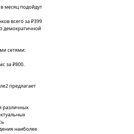
 в месяц подойдут
ков всего за ₽399
по демократичной
ми сетями:
с за ₽800.
еле2 предлагает
я различных
актуальных
сь
дения наиболее