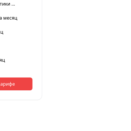
тики …
а месяц
яц
яц
тарифе