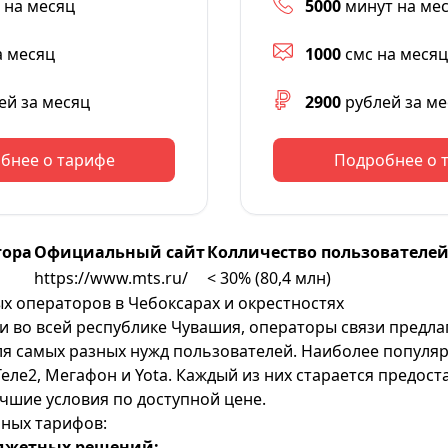
 на месяц
5000
минут на ме
а месяц
1000
смс на месяц
ей за месяц
2900
рублей за ме
бнее о тарифе
Подробнее о 
тора
Официальный сайт
Колличество пользователей
https://www.mts.ru/
< 30% (80,4 млн)
 операторов в Чебоксарах и окрестностях
к и во всей республике Чувашия, операторы связи предл
ля самых разных нужд пользователей. Наиболее популяр
Теле2
,
Мегафон
и
Yota
. Каждый из них старается предост
чшие условия по доступной цене.
ных тарифов:
юджетных решений: