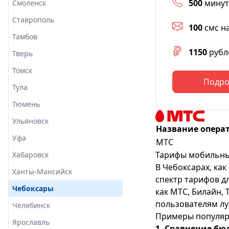
500
минут
Смоленск
Ставрополь
100
смс н
Тамбов
1150
рубл
Тверь
Томск
Подро
Тула
Тюмень
Ульяновск
Название опера
Уфа
МТС
Тарифы мобильных
Хабаровск
В Чебоксарах, ка
Ханты-Мансийск
спектр тарифов д
Чебоксары
как МТС, Билайн,
пользователям лу
Челябинск
Примеры популяр
Ярославль
1. Сравнение б