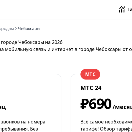
Т
ородам
Чебоксары
 городе Чебоксары на 2026
на мобильную связь и интернет в городе Чебоксары от
о
МТС
МТС 24
₽690
яц
/меся
 звонков на номера
Всё самое необходим
пребывания. Без
тарифе! Обзор тарифа