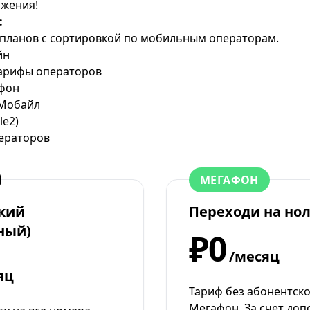
ожения!
:
планов с сортировкой по мобильным операторам.
йн
тарифы операторов
афон
рМобайл
le2)
ераторов
МЕГАФОН
кий
Переходи на но
ный)
₽0
/месяц
яц
Тариф без абонентско
Мегафон. За счет до