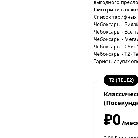
выгодного предл
Как написать претензию в
Смотрите так же
МТС
Список тарифных 
Как настроить спутниковое
Чебоксары - Била
ТВ МТС
Чебоксары - Все 
Как определить
Чебоксары - Мег
местонахождение абонента
Чебоксары - Сбе
МТС
Чебоксары - T2 (Te
Тарифы других оп
Как определить скрытый
номер на МТС
Как отключить гудок на МТС
T2 (TELE2)
Как отключить платные
Классичес
услуги МТС
(Посекунд
Как отключить подписки на
МТС
₽0
Как перевести деньги с МТС
/мес
на МТС
Как перейти в МТС с