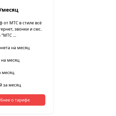
/месяц
 от МТС в стиле всё
ернет, звонки и смс.
 “МТС …
рнета на месяц
 на месяц
а месяц
й за месяц
бнее о тарифе