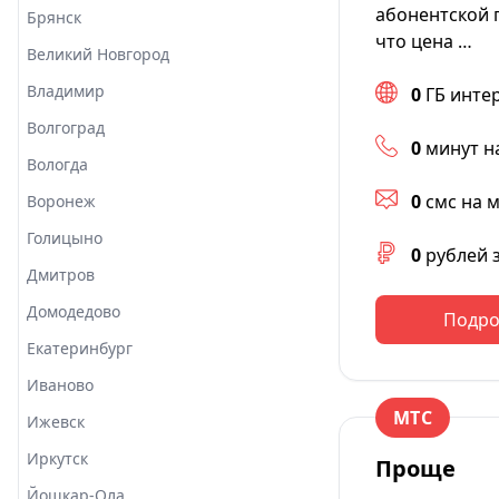
абонентской 
Брянск
что цена …
Великий Новгород
Владимир
0
ГБ инте
Волгоград
0
минут н
Вологда
0
смс на 
Воронеж
Голицыно
0
рублей 
Дмитров
Домодедово
Подро
Екатеринбург
Иваново
МТС
Ижевск
Иркутск
Проще
Йошкар-Ола