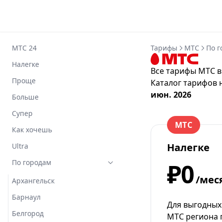
МТС 24
Тарифы
МТС
По г
Налегке
Все тарифы МТС в
Проще
Каталог тарифов 
июн. 2026
Больше
Супер
МТС
Как хочешь
Налегке
Ultra
По городам
₽0
/мес
Архангельск
Барнаул
Для выгодных
Белгород
МТС региона 