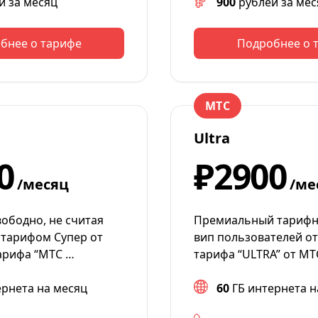
й за месяц
900
рублей за мес
бнее о тарифе
Подробнее о 
МТС
Ultra
0
₽2900
/месяц
/ме
ободно, не считая
Премиальный тарифн
 тарифом Супер от
вип пользователей от
арифа “МТС …
тарифа “ULTRA” от М
ернета на месяц
60
ГБ интернета н