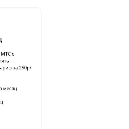
ц
 МТС с
лять
тариф за 250р/
а месяц
яц