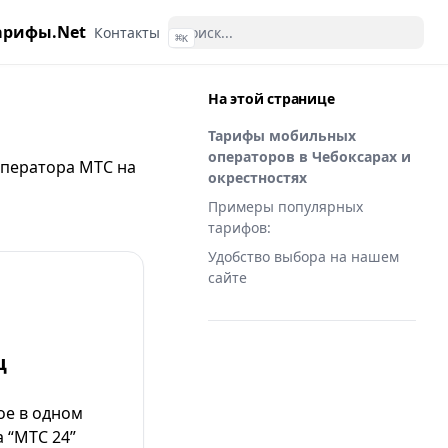
арифы.Net
Контакты
⌘
K
На этой странице
Тарифы мобильных
операторов в Чебоксарах и
ператора МТС
на
окрестностях
Примеры популярных
тарифов:
Удобство выбора на нашем
сайте
ц
ое в одном
 “МТС 24”