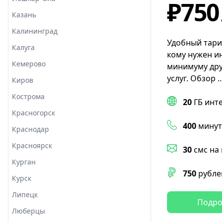
₽750
Казань
Калининград
Удобный тари
Калуга
кому нужен и
Кемерово
минимуму дру
услуг. Обзор 
Киров
Кострома
20
ГБ инт
Красногорск
400
минут
Краснодар
Красноярск
30
смс на
Курган
750
рубле
Курск
Липецк
Подро
Люберцы