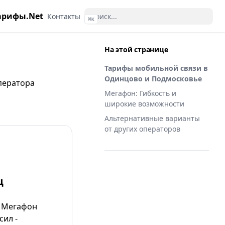
арифы.Net
Контакты
⌘
K
На этой странице
Тарифы мобильной связи в
Одинцово и Подмосковье
ператора
Мегафон: Гибкость и
широкие возможности
Альтернативные варианты
от других операторов
ц
т Мегафон
сил -