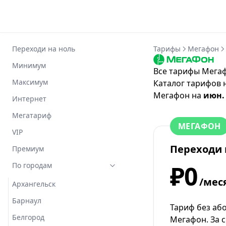
Переходи на ноль
Тарифы
Мегафон
Минимум
Все тарифы Мегаф
Максимум
Каталог тарифов 
Мегафон
на
июн.
Интернет
Мегатариф
МЕГАФОН
VIP
Переходи 
Премиум
₽0
По городам
/мес
Архангельск
Барнаул
Тариф без аб
Белгород
Мегафон. За 