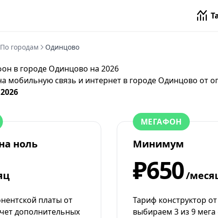
Т
По городам
Одинцово
он в городе Одинцово на 2026
на мобильную связь и интернет в городе Одинцово от
о
 2026
МЕГАФОН
на ноль
Минимум
₽650
яц
/меся
онентской платы от
Тариф конструктор о
счет дополнительных
выбираем 3 из 9 мега 