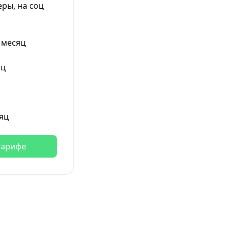
ры, на соц
 месяц
яц
яц
тарифе