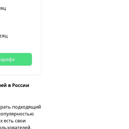
сяц
сяц
тарифе
ей в России
брать подходящий
 популярностью
их есть свои
льзователей.