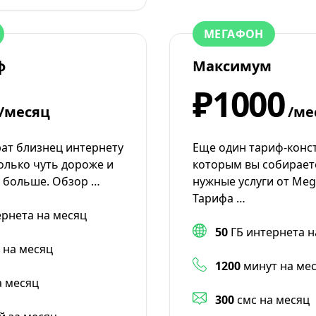
МЕГАФОН
ф
Максимум
₽1000
/месяц
/ме
рат близнец интернету
Еще один тариф-конст
олько чуть дороже и
которым вы собирает
у больше. Обзор …
нужные услуги от Meg
Тарифа …
ернета на месяц
50
ГБ интернета н
 на месяц
1200
минут на ме
а месяц
300
смс на месяц