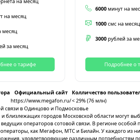
ернета на месяц
6000
минут на ме
т на месяц
1000
смс на месяц
а месяц
3000
рублей за ме
ей за месяц
бнее о тарифе
Подробнее о 
тора
Официальный сайт
Колличество пользовател
https://www.megafon.ru/
< 29% (76 млн)
й связи в Одинцово и Подмосковье
 и близлежащих городов Московской области могут вы
з ведущих операторов сотовой связи. В регионе особой
 операторы, как
Мегафон
,
МТС
и
Билайн
. У каждого из н
ложения, удовлетворяющие различным потребностям по