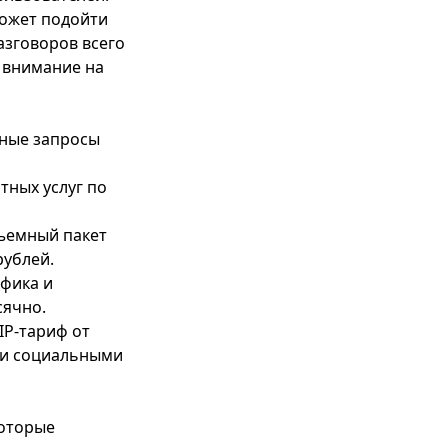
может подойти
азговоров всего
ь внимание на
ные запросы
тных услуг по
ъемный пакет
рублей.
фика и
сячно.
IP-тариф от
в и социальными
которые