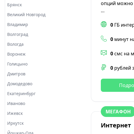
опций можно 
Брянск
…
Великий Новгород
Владимир
0
ГБ инте
Волгоград
0
минут н
Вологда
0
смс на 
Воронеж
Голицыно
0
рублей 
Дмитров
Домодедово
Подро
Екатеринбург
Иваново
МЕГАФОН
Ижевск
Иркутск
Интернет
Йошкар-Ола