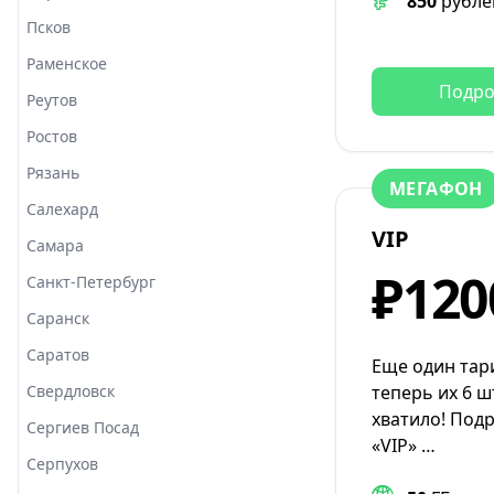
850
рубле
Псков
Раменское
Подро
Реутов
Ростов
Рязань
МЕГАФОН
Салехард
VIP
Самара
₽120
Санкт-Петербург
Саранск
Саратов
Еще один тар
Свердловск
теперь их 6 ш
хватило! Под
Сергиев Посад
«VIP» …
Серпухов