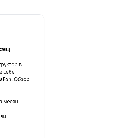
сяц
руктор в
е себе
aFon. Обзор
а месяц
сяц