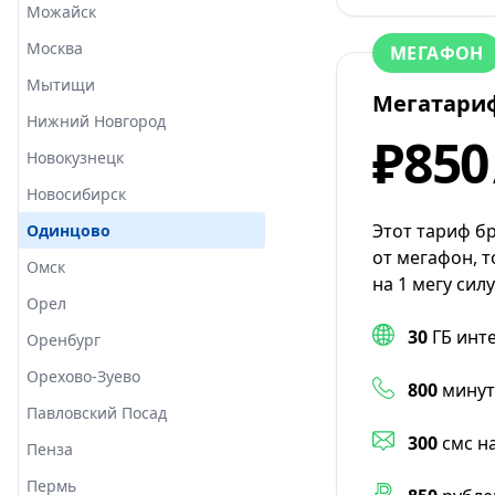
Можайск
Москва
МЕГАФОН
Мытищи
Мегатари
Нижний Новгород
₽850
Новокузнецк
Новосибирск
Этот тариф б
Одинцово
от мегафон, т
Омск
на 1 мегу сил
Орел
30
ГБ инт
Оренбург
Орехово-Зуево
800
минут
Павловский Посад
300
смс н
Пенза
Пермь