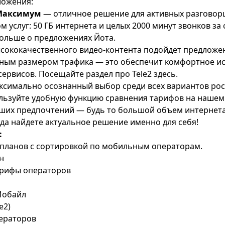
ложения:
Максимум
— отличное решение для активных разговор
услуг: 50 ГБ интернета и целых 2000 минут звонков за 
больше о предложениях
Йота
.
сококачественного видео-контента подойдет предложени
ьным размером трафика — это обеспечит комфортное и
ервисов. Посещайте раздел про Tele2
здесь
.
ксимально осознанный выбор среди всех вариантов рос
льзуйте удобную функцию сравнения тарифов на нашем 
ших предпочтений — будь то большой объем интернета
гда найдете актуальное решение именно для себя!
:
планов с сортировкой по мобильным операторам.
н
арифы операторов
Мобайл
e2)
ераторов