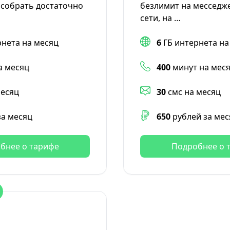
собрать достаточно
безлимит на месседже
сети, на …
рнета на месяц
6
ГБ интернета на
а месяц
400
минут на мес
месяц
30
смс на месяц
за месяц
650
рублей за мес
бнее о тарифе
Подробнее о 