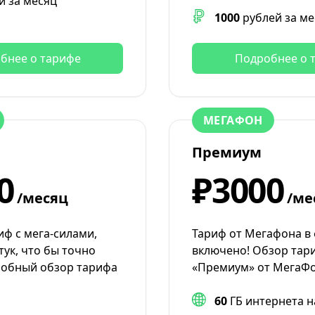
й за месяц
1000
рублей за ме
бнее о тарифе
Подробнее о 
МЕГАФОН
Премиум
0
₽3000
/месяц
/ме
иф с мега-силами,
Тариф от Мегафона в
тук, что бы точно
включено! Обзор тар
робный обзор тарифа
«Премиум» от МегаФо
60
ГБ интернета н