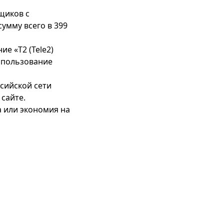
щиков с
сумму всего в 399
е «Т2 (Tele2)
спользование
сийской сети
сайте.
 или экономия на