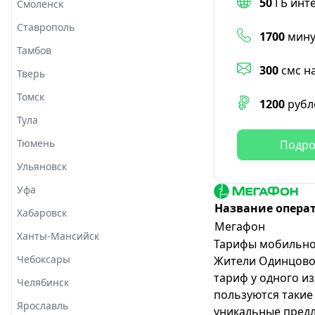
50
ГБ инт
Смоленск
Ставрополь
1700
мину
Тамбов
300
смс н
Тверь
Томск
1200
рубл
Тула
Тюмень
Подро
Ульяновск
Уфа
Название опера
Хабаровск
Мегафон
Ханты-Мансийск
Тарифы мобильно
Чебоксары
Жители Одинцово
тариф у одного и
Челябинск
пользуются такие
Ярославль
уникальные пред