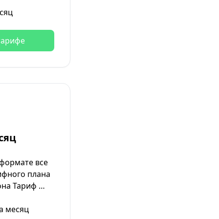
сяц
тарифе
сяц
 формате все
ифного плана
на Тариф …
а месяц