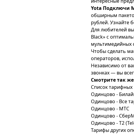
интересные пред
Yota Подключи 
обширным пакетом 
рублей. Узнайте 
Для любителей вы
Black» c оптимал
мультимедийных с
Чтобы сделать ма
операторов, испо
Независимо от ва
звонках — вы все
Смотрите так же
Список тарифных 
Одинцово - Билай
Одинцово - Все т
Одинцово - МТС
Одинцово - Сбер
Одинцово - T2 (Tel
Тарифы других оп