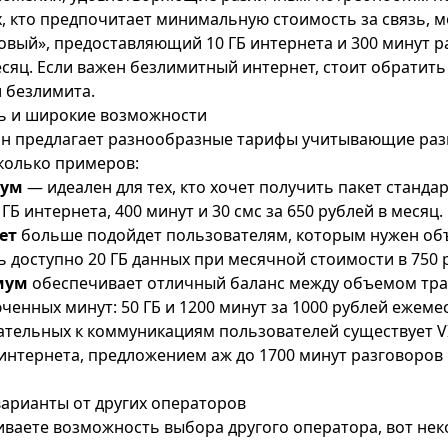
х, кто предпочитает минимальную стоимость за связь, 
вый», предоставляющий 10 ГБ интернета и 300 минут р
месяц. Если важен безлимитный интернет, стоит обратит
и
безлимита
.
ь и широкие возможности
н предлагает разнообразные тарифы учитывающие раз
сколько примеров:
мум
— идеален для тех, кто хочет получить пакет стандар
 ГБ интернета, 400 минут и 30 смс за 650 рублей в месяц.
ет
больше подойдет пользователям, которым нужен об
ь доступно 20 ГБ данных при месячной стоимости в 750 
мум
обеспечивает отличный баланс между объемом тра
ченных минут: 50 ГБ и 1200 минут за 1000 рублей ежеме
ательных к коммуникациям пользователей существует
V
 интернета, предложением аж до 1700 минут разговоро
арианты от других операторов
иваете возможность выбора другого оператора, вот не