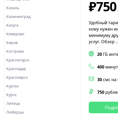
₽750
Казань
Калининград
Удобный тари
Калуга
кому нужен и
Кемерово
минимуму дру
услуг. Обзор 
Киров
Кострома
20
ГБ инт
Красногорск
400
минут
Краснодар
Красноярск
30
смс на
Курган
750
рубле
Курск
Липецк
Подро
Люберцы