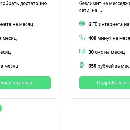
собрать достаточно
безлимит на месседже
сети, на …
рнета на месяц
6
ГБ интернета на
а месяц
400
минут на мес
месяц
30
смс на месяц
за месяц
650
рублей за мес
бнее о тарифе
Подробнее о 