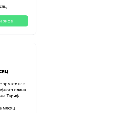
сяц
тарифе
сяц
 формате все
ифного плана
на Тариф …
а месяц