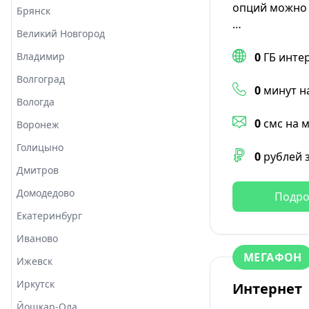
опций можно 
Брянск
…
Великий Новгород
Владимир
0
ГБ инте
Волгоград
0
минут н
Вологда
0
смс на 
Воронеж
Голицыно
0
рублей 
Дмитров
Домодедово
Подро
Екатеринбург
Иваново
МЕГАФОН
Ижевск
Иркутск
Интернет
Йошкар-Ола