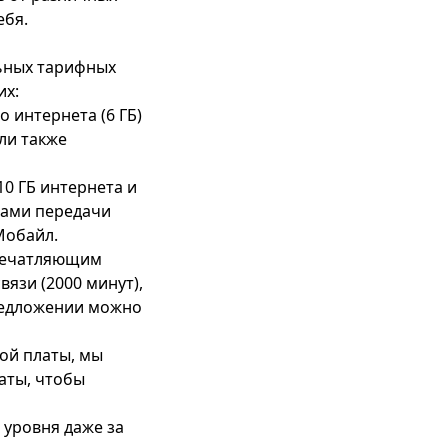
ебя.
льных тарифных
их:
о интернета (6 ГБ)
ли также
10 ГБ интернета и
гами передачи
Мобайл
.
впечатляющим
язи (2000 минут),
предложении можно
ой платы, мы
латы
, чтобы
 уровня даже за