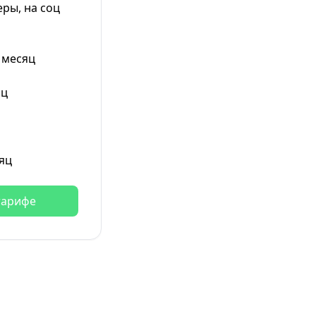
ры, на соц
 месяц
яц
яц
тарифе