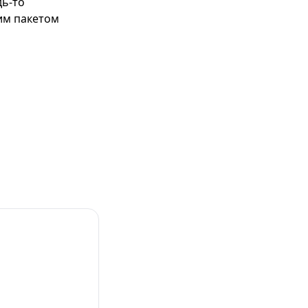
дь-то
им пакетом