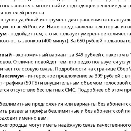
 пользователь может найти подходящее решение для с
я жителей региона
оступен удобный инструмент для сравнения всех актуа
щих по всей России. Ниже представлены некоторые из н
мум
- подойдет тем, кто использует умеренное количеств
ожность звонков (400 минут). За 650 рублей пользовате
овый
- экономичный вариант за 349 рублей с пакетом в 
овов. Отлично подойдет тем, кто редко пользуется услу
итает голосовую связь. Подробности на странице
Сбер
Максимум
- интересное предложение за 399 рублей с 
-трафика (50 ГБ) и внушительным объемом голосовой св
ется отсутствие бесплатных СМС. Подробнее об этом 
т безлимитные предложения или варианты без абонентск
тить разделы
тарифы безлимитные
и
без абонентской п
подходит именно вам.
ижегородцы могут иметь надёжную связь качественного