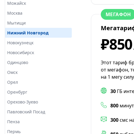
Можайск
Москва
МЕГАФОН
Мытищи
Мегатари
Нижний Новгород
₽850
Новокузнецк
Новосибирск
Этот тариф б
Одинцово
от мегафон, т
Омск
на 1 мегу сил
Орел
30
ГБ инт
Оренбург
Орехово-Зуево
800
минут
Павловский Посад
300
смс н
Пенза
Пермь