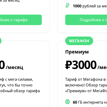
й за месяц
1000
рублей за ме
бнее о тарифе
Подробнее о 
МЕГАФОН
Премиум
0
₽3000
/месяц
/ме
иф с мега-силами,
Тариф от Мегафона в
тук, что бы точно
включено! Обзор тар
робный обзор тарифа
«Премиум» от МегаФо
60
ГБ интернета н