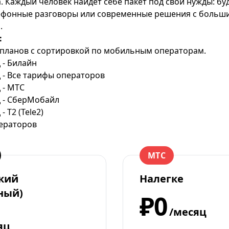
. Каждый человек найдет себе пакет под свои нужды: бу
лефонные разговоры или современные решения с больш
.
:
планов с сортировкой по мобильным операторам.
- Билайн
- Все тарифы операторов
 - МТС
 - СберМобайл
 T2 (Tele2)
ераторов
МТС
кий
Налегке
ный)
₽0
/месяц
яц