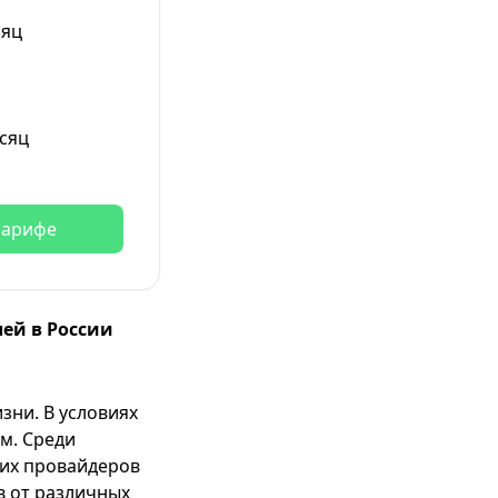
сяц
сяц
тарифе
ей в России
зни. В условиях
м. Среди
ких провайдеров
в от различных