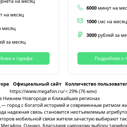
ернета на месяц
6000
минут на ме
т на месяц
1000
смс на месяц
а месяц
3000
рублей за ме
ей за месяц
бнее о тарифе
Подробнее о 
тора
Официальный сайт
Колличество пользовател
https://www.megafon.ru/
< 29% (76 млн)
в Нижнем Новгороде и ближайших регионах
— город с богатой историей и современным ритмом жи
да надежная связь становится неотъемлемым атрибуто
торов мобильной связи жители зачастую выбирают та
и
Мегафон
. Однако, благодаря широкому выбору тарифо