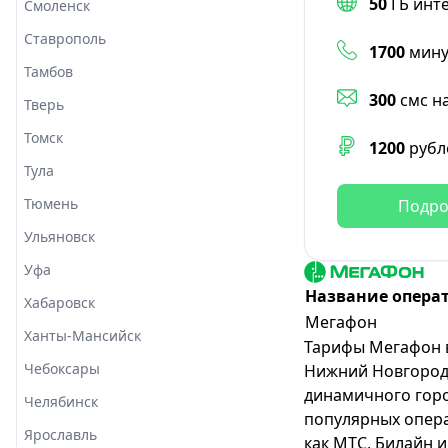
50
ГБ инт
Смоленск
Ставрополь
1700
мину
Тамбов
300
смс н
Тверь
Томск
1200
рубл
Тула
Тюмень
Подро
Ульяновск
Уфа
Название опера
Хабаровск
Мегафон
Ханты-Мансийск
Тарифы Мегафон 
Чебоксары
Нижний Новгород 
динамичного горо
Челябинск
популярных опера
Ярославль
как МТС, Билайн 