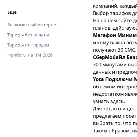
компаний, каждый
Еще
Выбор тарифов дл
На нашем сайте д
Безлимитный интернет
планов, действую
Тарифы без оплаты
Мегафон Мини
и кому важна возм
Тарифы по городам
получают 30 СМС.
Фрибеты на ЧМ-2026
СберМобайл Баз
300 минутами выз
данных и предпоч
Yota Подключи 
объемом интернет
недостатком явля
узнать
здесь
.
Для тех, кто ище
предлагаем посе
выбрать то, что 
Таким образом, н