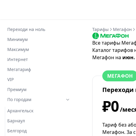
Переходи на ноль
Тарифы
Мегафон
Минимум
Все тарифы Мегаф
Максимум
Каталог тарифов 
Мегафон
на
июн.
Интернет
Мегатариф
МЕГАФОН
VIP
Переходи 
Премиум
₽0
По городам
/мес
Архангельск
Барнаул
Тариф без аб
Белгород
Мегафон. За 