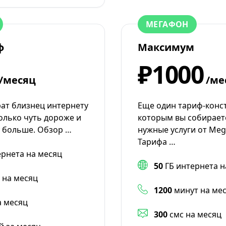
МЕГАФОН
ф
Максимум
₽1000
/месяц
/ме
рат близнец интернету
Еще один тариф-конст
олько чуть дороже и
которым вы собирает
у больше. Обзор …
нужные услуги от Meg
Тарифа …
ернета на месяц
50
ГБ интернета н
 на месяц
1200
минут на ме
а месяц
300
смс на месяц