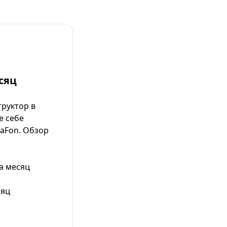
сяц
руктор в
е себе
aFon. Обзор
а месяц
сяц