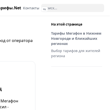
арифы.Net
Контакты
⌘
K
На этой странице
Тарифы Мегафон в Нижнем
Новгороде и ближайших
род от
оператора
регионах
Выбор тарифов для жителей
региона
ц
т Мегафон
сил -