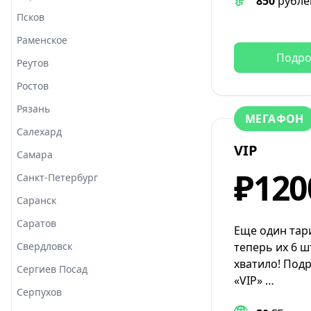
850
рубле
Псков
Раменское
Подро
Реутов
Ростов
Рязань
МЕГАФОН
Салехард
VIP
Самара
₽120
Санкт-Петербург
Саранск
Саратов
Еще один тар
Свердловск
теперь их 6 ш
хватило! Под
Сергиев Посад
«VIP» …
Серпухов