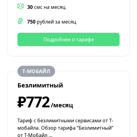
30
смс на месяц
750
рублей за месяц
Подробнее о тарифе
Т‑МОБАЙЛ
Безлимитный
₽772
/месяц
Тариф с безлимитными сервисами от Т-
мобайла. Обзор тарифа “Безлимитный”
от Т-Мобайл …