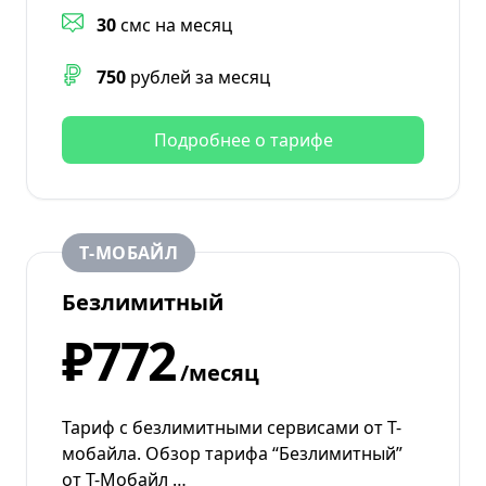
30
смс на месяц
750
рублей за месяц
Подробнее о тарифе
Т‑МОБАЙЛ
Безлимитный
₽772
/месяц
Тариф с безлимитными сервисами от Т-
мобайла. Обзор тарифа “Безлимитный”
от Т-Мобайл …