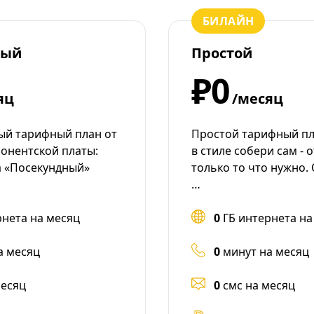
БИЛАЙН
ный
Простой
₽0
яц
/месяц
ый тарифный план от
Простой тарифный пла
бонентской платы:
в стиле собери сам - 
 «Посекундный»
только то что нужно.
…
рнета на месяц
0
ГБ интернета на
а месяц
0
минут на месяц
месяц
0
смс на месяц