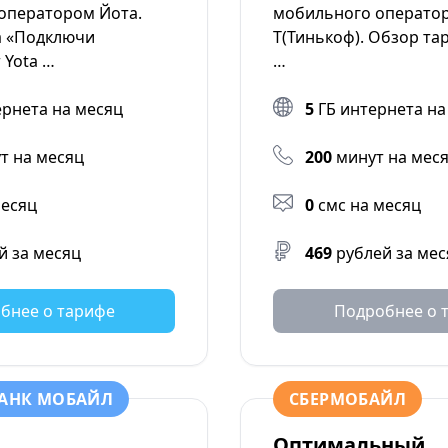
 оператором Йота.
мобильного оператор
а «Подключи
Т(Тинькоф). Обзор та
 Yota …
…
ернета на месяц
5
ГБ интернета на
т на месяц
200
минут на мес
месяц
0
смс на месяц
й за месяц
469
рублей за мес
бнее о тарифе
Подробнее о 
АНК МОБАЙЛ
СБЕРМОБАЙЛ
Оптимальный