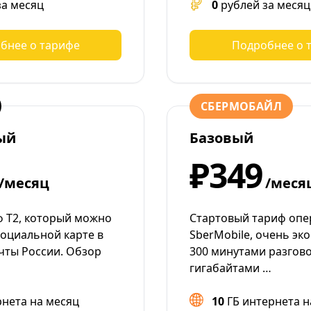
за месяц
0
рублей за месяц
бнее о тарифе
Подробнее о 
СБЕРМОБАЙЛ
ый
Базовый
₽349
/месяц
/меся
 Т2, который можно
Стартовый тариф опе
социальной карте в
SberMobile, очень эко
чты России. Обзор
300 минутами разгово
гигабайтами …
рнета на месяц
10
ГБ интернета н