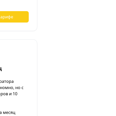
тарифе
ц
ратора
номно, но с
ров и 10
а месяц