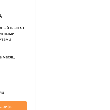
ц
ный план от
митными
айтами
а месяц
яц
тарифе