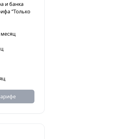
а и банка
рифа “Только
 месяц
яц
яц
тарифе