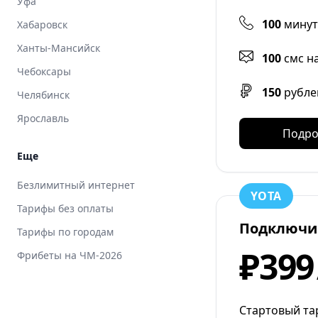
Уфа
100
минут
Хабаровск
Ханты-Мансийск
100
смс н
Чебоксары
150
рубле
Челябинск
Ярославль
Подро
Еще
Безлимитный интернет
YOTA
Тарифы без оплаты
Подключи
Тарифы по городам
₽399
Фрибеты на ЧМ-2026
Стартовый тар