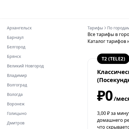
Архангельск
Тарифы
По города
Все тарифы в горо
Барнаул
Каталог тарифов 
Белгород
Брянск
T2 (TELE2)
Великий Новгород
Классичес
Владимир
(Посекунд
Волгоград
₽0
Вологда
/мес
Воронеж
3,00 ₽ за мин
Голицыно
домашнего ре
Дмитров
что скрывает