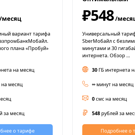
₽548
/месяц
/меся
мный вариант тарифа
Универсальный тариф
ГазпромБанкМобайл.
SberМобайл с безли
ого плана «Пробуй»
минутами и 30 гигаб
интернета. Обзор …
рнета на месяц
30
ГБ интернета н
 на месяц
∞
минут на месяц
месяц
0
смс на месяц
й за месяц
548
рублей за мес
бнее о тарифе
Подробнее о 