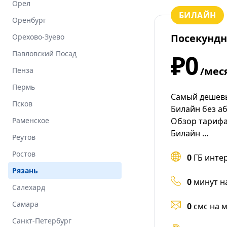
Орел
БИЛАЙН
Оренбург
Посекунд
Орехово-Зуево
Павловский Посад
₽0
/мес
Пенза
Пермь
Самый дешев
Псков
Билайн без а
Раменское
Обзор тарифа
Билайн …
Реутов
Ростов
0
ГБ инте
Рязань
0
минут н
Салехард
Самара
0
смс на 
Санкт-Петербург