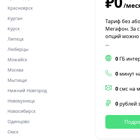
₽0
/мес
Красноярск
Курган
Тариф без аб
Мегафон. За 
Курск
опций можно 
Липецк
…
Люберцы
0
ГБ инте
Можайск
Москва
0
минут н
Мытищи
0
смс на 
Нижний Новгород
Новокузнецк
0
рублей 
Новосибирск
Одинцово
Подро
Омск