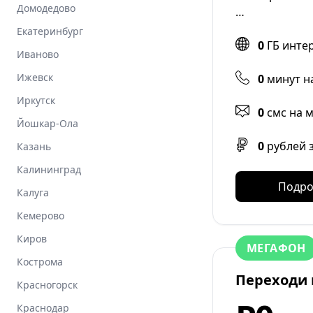
Домодедово
…
Екатеринбург
0
ГБ инте
Иваново
Ижевск
0
минут н
Иркутск
0
смс на 
Йошкар-Ола
0
рублей 
Казань
Калининград
Подро
Калуга
Кемерово
Киров
МЕГАФОН
Кострома
Переходи 
Красногорск
Краснодар