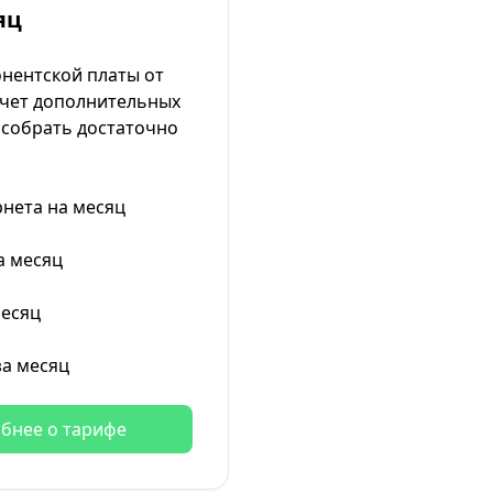
яц
онентской платы от
счет дополнительных
собрать достаточно
рнета на месяц
а месяц
месяц
за месяц
бнее о тарифе