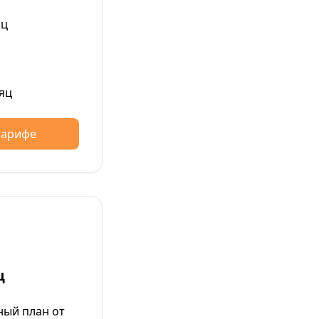
яц
яц
тарифе
ц
ый план от