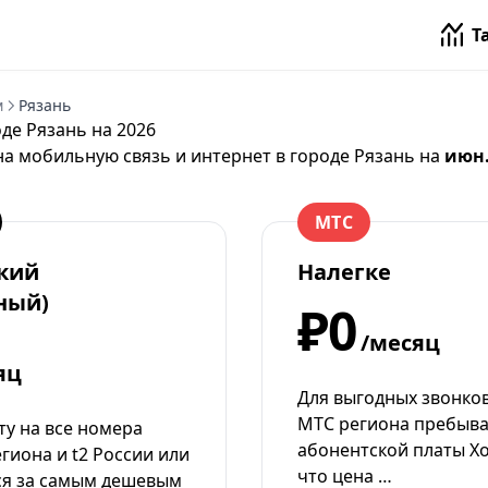
Т
м
Рязань
де Рязань на 2026
на мобильную связь и интернет в городе Рязань на
июн.
МТС
кий
Налегке
ный)
₽0
/месяц
яц
Для выгодных звонко
МТС региона пребыва
уту на все номера
абонентской платы Хо
гиона и t2 России или
что цена …
ся за самым дешевым