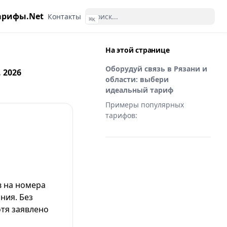
арифы.Net
Контакты
⌘
K
На этой странице
Оборудуй связь в Рязани и
 2026
области: выбери
идеальный тариф
Примеры популярных
тарифов:
в на номера
ния. Без
тя заявлено