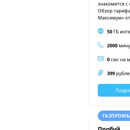
знакомится с
Обзор тариф
Максимум» от
50
ГБ инт
2000
мину
0
смс на 
399
рубле
Подро
ГАЗПРОМБ
Пробуй