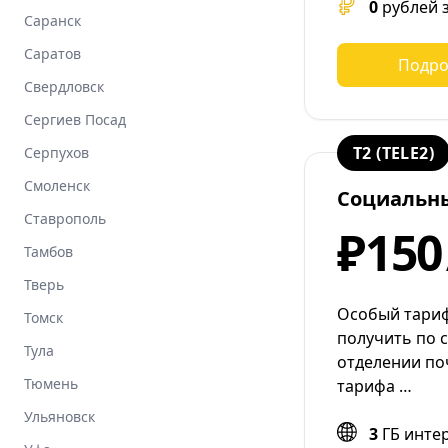
0
рублей 
Саранск
Саратов
Подро
Свердловск
Сергиев Посад
T2 (TELE2)
Серпухов
Смоленск
Социальн
Ставрополь
₽150
Тамбов
Тверь
Особый тариф
Томск
получить по 
Тула
отделении по
Тюмень
тарифа …
Ульяновск
3
ГБ инте