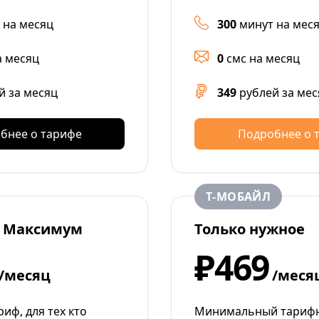
 на месяц
300
минут на мес
а месяц
0
смс на месяц
й за месяц
349
рублей за мес
бнее о тарифе
Подробнее о 
Т‑МОБАЙЛ
 Максимум
Только нужное
₽469
/месяц
/меся
иф, для тех кто
Минимальный тарифн