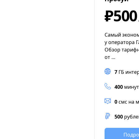
₽500
Самый эконо
у оператора 
Обзор тарифн
от …
7
ГБ инте
400
минут
0
смс на 
500
рубле
Подро