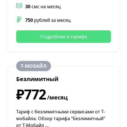
30
смс на месяц
750
рублей за месяц
Подробнее о тарифе
Т‑МОБАЙЛ
Безлимитный
₽772
/месяц
Тариф с безлимитными сервисами от Т-
мобайла. Обзор тарифа “Безлимитный”
от Т-Мобайл …