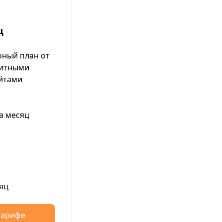
ц
ный план от
митными
айтами
а месяц
яц
тарифе