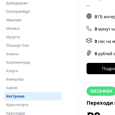
Домодедово
…
Екатеринбург
0
ГБ инте
Иваново
Ижевск
0
минут н
Иркутск
0
смс на 
Йошкар-Ола
0
рублей 
Казань
Калининград
Подро
Калуга
Кемерово
Киров
МЕГАФОН
Кострома
Переходи 
Красногорск
Краснодар