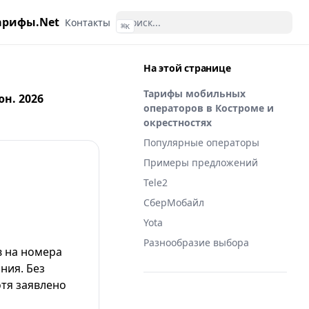
арифы.Net
Контакты
⌘
K
На этой странице
Тарифы мобильных
н. 2026
операторов в Костроме и
окрестностях
Популярные операторы
Примеры предложений
Tele2
СберМобайл
Yota
Разнообразие выбора
в на номера
ния. Без
тя заявлено