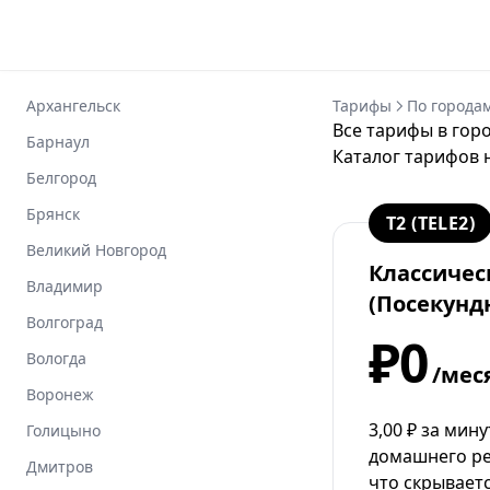
Архангельск
Тарифы
По города
Все тарифы в гор
Барнаул
Каталог тарифов 
Белгород
Брянск
T2 (TELE2)
Великий Новгород
Классичес
Владимир
(Посекунд
Волгоград
₽0
Вологда
/мес
Воронеж
3,00 ₽ за мин
Голицыно
домашнего ре
Дмитров
что скрывает