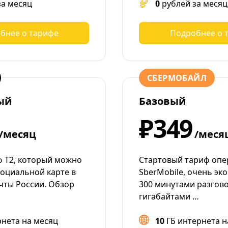
за месяц
0
рублей за месяц
бнее о тарифе
Подробнее о 
СБЕРМОБАЙЛ
ый
Базовый
₽349
/месяц
/меся
 Т2, который можно
Стартовый тариф опе
социальной карте в
SberMobile, очень эко
чты России. Обзор
300 минутами разгово
гигабайтами …
рнета на месяц
10
ГБ интернета н