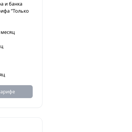
а и банка
рифа “Только
 месяц
яц
яц
тарифе