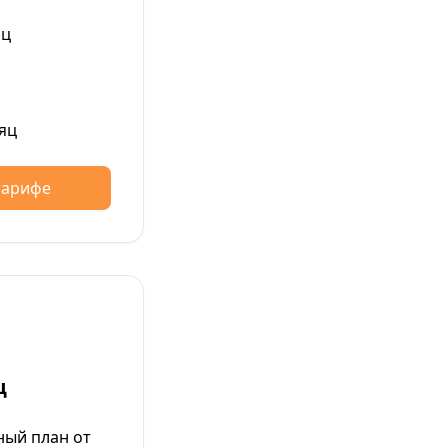
яц
яц
тарифе
ц
ый план от