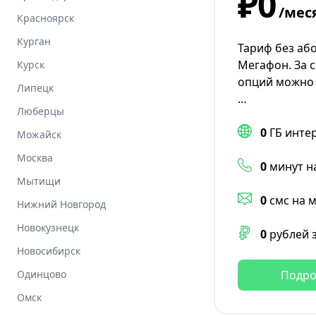
₽0
/мес
Красноярск
Курган
Тариф без аб
Мегафон. За 
Курск
опций можно 
Липецк
…
Люберцы
0
ГБ инте
Можайск
Москва
0
минут н
Мытищи
0
смс на 
Нижний Новгород
Новокузнецк
0
рублей 
Новосибирск
Одинцово
Подро
Омск