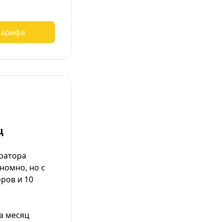
тарифе
ц
ратора
номно, но с
ров и 10
а месяц