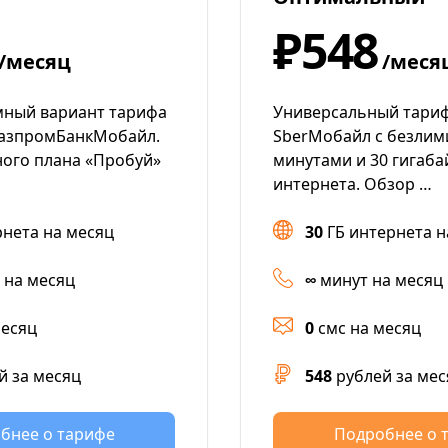
₽548
/месяц
/меся
мный вариант тарифа
Универсальный тариф
ГазпромБанкМобайл.
SberМобайл с безли
ого плана «Пробуй»
минутами и 30 гигаб
интернета. Обзор …
рнета на месяц
30
ГБ интернета н
 на месяц
∞
минут на месяц
месяц
0
смс на месяц
й за месяц
548
рублей за мес
бнее о тарифе
Подробнее о 