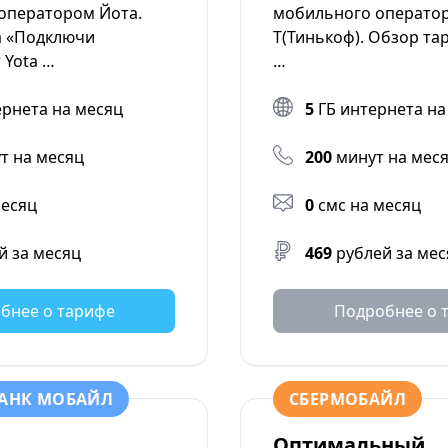
 оператором Йота.
мобильного оператор
а «Подключи
Т(Тинькоф). Обзор та
 Yota …
…
ернета на месяц
5
ГБ интернета на
т на месяц
200
минут на мес
месяц
0
смс на месяц
й за месяц
469
рублей за мес
бнее о тарифе
Подробнее о 
АНК МОБАЙЛ
СБЕРМОБАЙЛ
Оптимальный