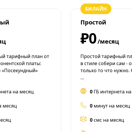
БИЛАЙН
ный
Простой
₽0
яц
/месяц
ый тарифный план от
Простой тарифный пла
бонентской платы:
в стиле собери сам - 
 «Посекундный»
только то что нужно.
…
рнета на месяц
0
ГБ интернета на
а месяц
0
минут на месяц
месяц
0
смс на месяц