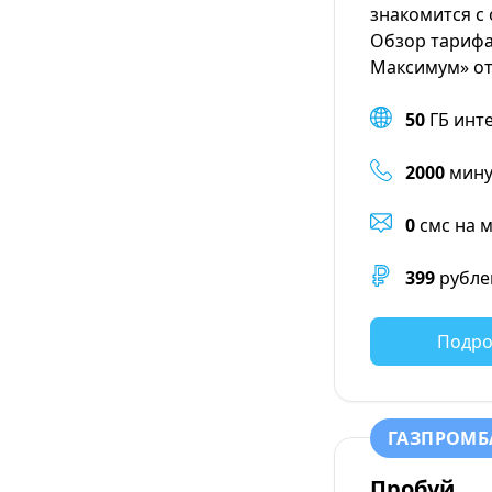
знакомится с
Обзор тариф
Максимум» от
50
ГБ инт
2000
мину
0
смс на 
399
рубле
Подро
ГАЗПРОМБ
Пробуй