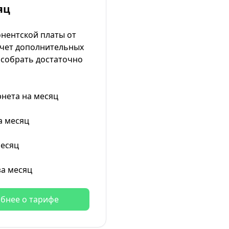
яц
онентской платы от
счет дополнительных
собрать достаточно
рнета на месяц
а месяц
месяц
за месяц
бнее о тарифе