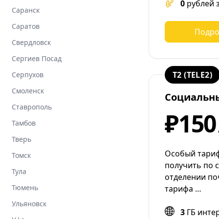
0
рублей 
Саранск
Саратов
Подро
Свердловск
Сергиев Посад
T2 (TELE2)
Серпухов
Смоленск
Социальн
Ставрополь
₽150
Тамбов
Тверь
Особый тариф
Томск
получить по 
Тула
отделении по
Тюмень
тарифа …
Ульяновск
3
ГБ инте