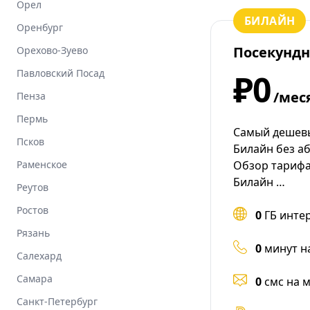
Орел
БИЛАЙН
Оренбург
Посекунд
Орехово-Зуево
Павловский Посад
₽0
/мес
Пенза
Пермь
Самый дешев
Псков
Билайн без а
Раменское
Обзор тарифа
Билайн …
Реутов
Ростов
0
ГБ инте
Рязань
0
минут н
Салехард
Самара
0
смс на 
Санкт-Петербург