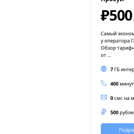
₽500
Самый эконо
у оператора 
Обзор тарифн
от …
7
ГБ инте
400
минут
0
смс на 
500
рубле
Подро