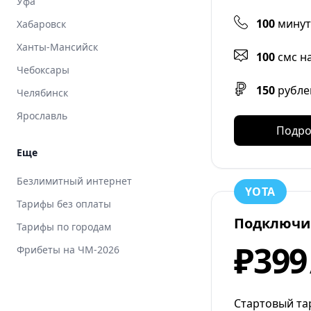
Уфа
100
минут
Хабаровск
Ханты-Мансийск
100
смс н
Чебоксары
150
рубле
Челябинск
Ярославль
Подро
Еще
Безлимитный интернет
YOTA
Тарифы без оплаты
Подключи
Тарифы по городам
₽399
Фрибеты на ЧМ-2026
Стартовый тар