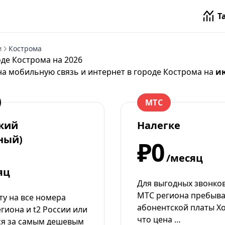
Т
м
Кострома
оде Кострома на 2026
на мобильную связь и интернет в городе Кострома на
ию
МТС
кий
Налегке
ный)
₽0
/месяц
яц
Для выгодных звонко
МТС региона пребыва
уту на все номера
абонентской платы Хо
гиона и t2 России или
что цена …
ся за самым дешевым