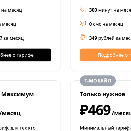
 на месяц
300
минут на мес
а месяц
0
смс на месяц
й за месяц
349
рублей за мес
бнее о тарифе
Подробнее о 
Т‑МОБАЙЛ
 Максимум
Только нужное
₽469
/месяц
/меся
иф, для тех кто
Минимальный тарифн