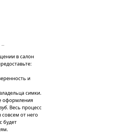
щении в салон
редоставьте:
веренность и
владельца симки.
ле оформления
руб
. Весь процесс
 совсем от него
с будет
иям.