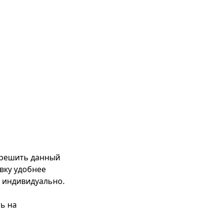
г решить данный
вку удобнее
й индивидуально.
ь на