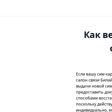
Как в
Если вашу сим-ка
салон связи
Била
выдачи новой сим
предоставить док
способами восста
поскольку действ
индивидуально, е