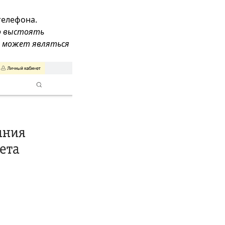
телефона.
но выстоять
ях может являться