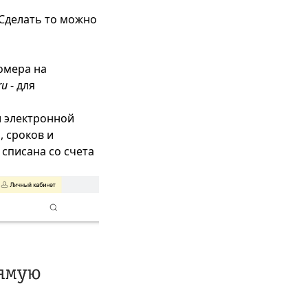
 Сделать то можно
омера на
ru
- для
и электронной
, сроков и
 списана со счета