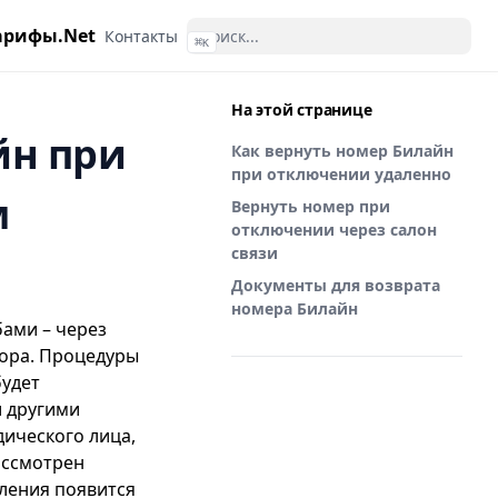
арифы.Net
Контакты
⌘
K
На этой странице
йн при
Как вернуть номер Билайн
при отключении удаленно
м
Вернуть номер при
отключении через салон
связи
Документы для возврата
номера Билайн
бами – через
тора. Процедуры
будет
и другими
дического лица,
ассмотрен
вления появится