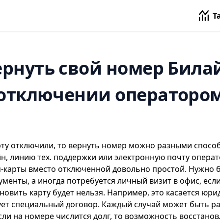
Т
ернуть свой номер Била
отключении операторо
рту отключили, то вернуть номер можно разными спосо
йн
, линию тех. поддержки или электронную почту опера
-карты вместо отключенной довольно простой. Нужно 
ументы, а иногда потребуется личный визит в офис, есл
новить карту будет нельзя. Например, это касается юри
ует специальный договор. Каждый случай может быть р
сли на номере числится долг, то возможность восстано