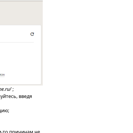
ne.ru/
;
уйтесь, введя
цию;
м-то причинам не