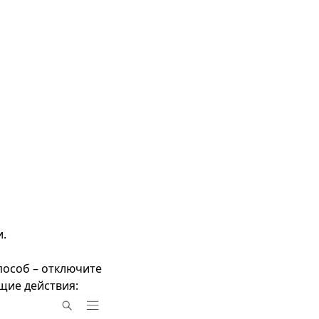
и.
пособ – отключите
щие действия: