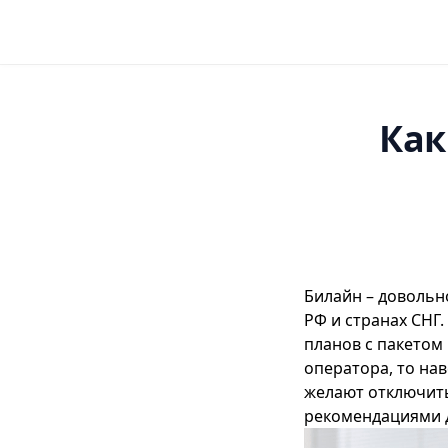
Как
Билайн
– довольн
РФ и странах СНГ
планов с пакетом 
оператора, то на
желают отключить
рекомендациями д