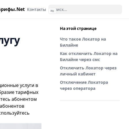
арифы.Net
Контакты
⌘
K
На этой странице
лугу
Что такое Локатор на
Билайне
Как отключить Локатор на
Билайне через смс
Отключить Локатор через
личный кабинет
Отключение Локатора
ионные услуги в
через оператора
образие тарифных
яетесь абонентом
 абонентов
спользуйтесь