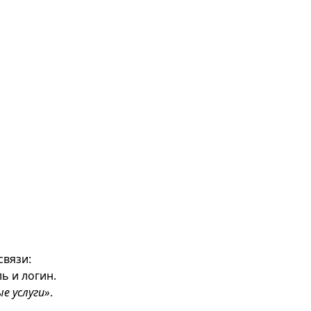
связи:
ь и логин.
е услуги»
.