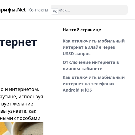
арифы.Net
Контакты
⌘
K
На этой странице
тернет
Как отключить мобильный
интернет Билайн через
USSD-запрос
Отключение интернета в
личном кабинете
Как отключить мобильный
интернет на телефонах
но и интернетом.
Android и iOS
аутине, используя
ствует желание
вы узнаете, как
зными способами.