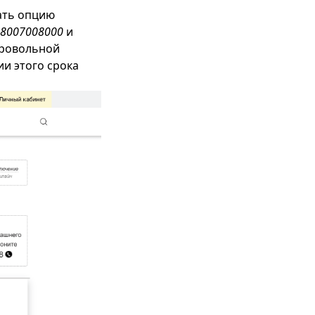
вать опцию
8007008000
и
бровольной
ии этого срока