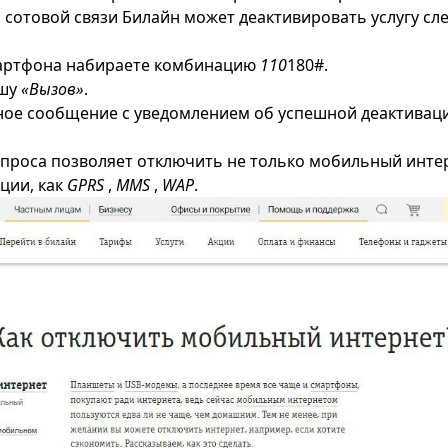
 сотовой связи Билайн может деактивировать услугу с
мартфона набираете комбинацию
110
180#.
ишу
«Вызов»
.
ное сообщение с уведомлением об успешной деактивац
проса позволяет отключить не только мобильный интер
ции, как
GPRS
,
MMS
,
WAP
.