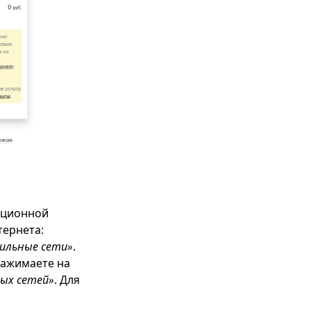
ационной
тернета:
ильные сети»
.
Нажимаете на
ых сетей»
. Для