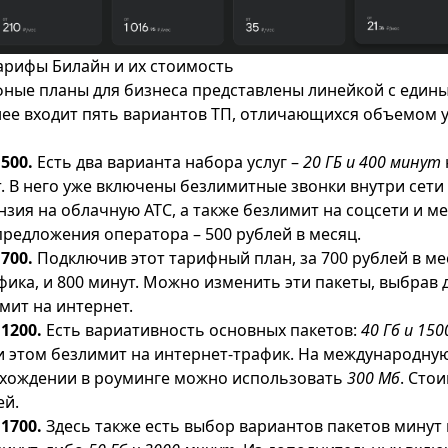
рифы Билайн и их стоимость
ные планы для бизнеса представлены линейкой с един
 нее входит пять вариантов ТП, отличающихся объемом у
500.
Есть два варианта набора услуг –
20 ГБ и 400 минут
т. В него уже включены безлимитные звонки внутри сети 
нзия на облачную АТС, а также безлимит на соцсети и м
предложения оператора – 500 рублей в месяц.
700.
Подключив этот тарифный план, за 700 рублей в ме
фика, и 800 минут. Можно изменить эти пакеты, выбрав 
мит на интернет.
1200.
Есть вариативность основных пакетов:
40 Гб и 15
ри этом безлимит на интернет-трафик. На международну
нахождении в роуминге можно использовать
300 Мб
. Сто
ей.
1700.
Здесь также есть выбор вариантов пакетов минут 