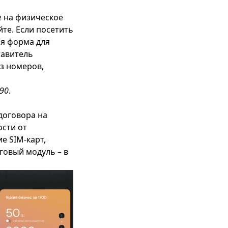
е на физическое
те. Если посетить
ся форма для
тавитель
из номеров,
 90
.
договора на
ости от
е SIM-карт,
рговый модуль – в