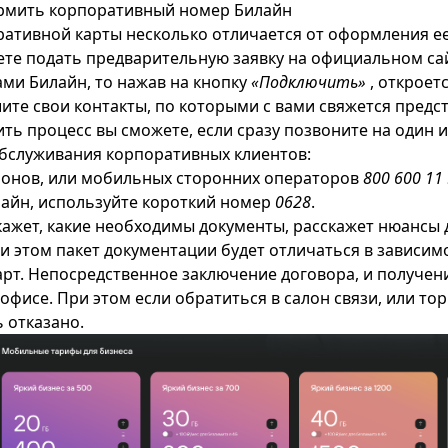
ормить корпоративный номер Билайн
ативной карты несколько отличается от оформления е
ете подать предварительную заявку на официальном сай
ами Билайн, то нажав на кнопку
«Подключить»
, откроет
ите свои контакты, по которыми с вами свяжется предс
ить процесс вы сможете, если сразу позвоните на один 
бслуживания корпоративных клиентов:
фонов, или мобильных сторонних операторов
800 600 11
айн, используйте короткий номер
0628
.
кажет, какие необходимы документы, расскажет нюансы 
и этом пакет документации будет отличаться в зависим
арт. Непосредственное заключение договора, и получени
офисе. При этом если обратиться в салон связи, или то
 отказано.