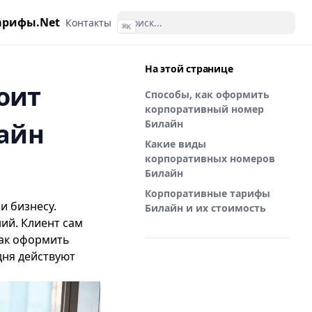
арифы.Net
Контакты
⌘
K
На этой странице
оит
Способы, как оформить
корпоративный номер
айн
Билайн
Какие виды
корпоративных номеров
Билайн
Корпоративные тарифы
и бизнесу.
Билайн и их стоимость
ий. Клиент сам
как оформить
одня действуют