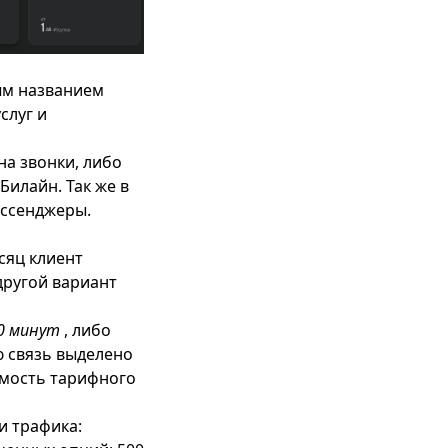
ым названием
слуг и
на звонки, либо
Билайн. Так же в
ессенджеры.
сяц клиент
другой вариант
00 минут
, либо
ю связь выделено
имость тарифного
и трафика: