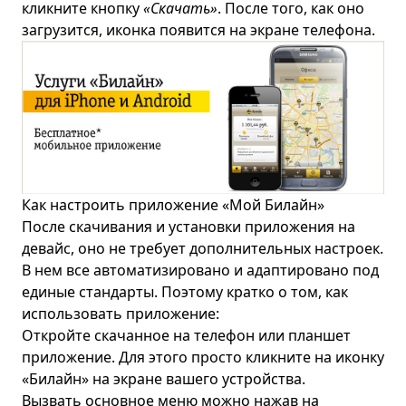
кликните кнопку
«Скачать»
. После того, как оно
загрузится, иконка появится на экране телефона.
Как настроить приложение «Мой Билайн»
После скачивания и установки приложения на
девайс, оно не требует дополнительных настроек.
В нем все автоматизировано и адаптировано под
единые стандарты. Поэтому кратко о том, как
использовать приложение:
Откройте скачанное на телефон или планшет
приложение. Для этого просто кликните на иконку
«Билайн» на экране вашего устройства.
Вызвать основное меню можно нажав на