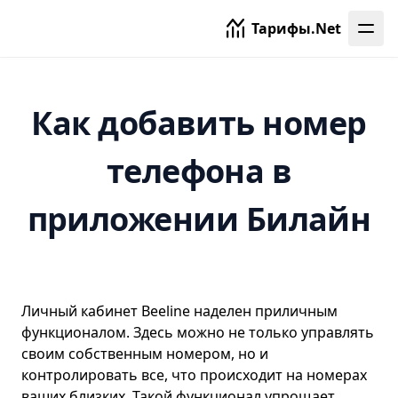
Уфа
Тарифы.Net
Хабаровск
Ханты-Мансийск
Чебоксары
Как добавить номер
Челябинск
телефона в
Ярославль
приложении Билайн
Личный кабинет Beeline наделен приличным
функционалом. Здесь можно не только управлять
своим собственным номером, но и
контролировать все, что происходит на номерах
ваших близких. Такой функционал упрощает